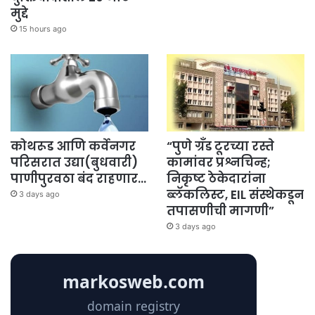
मुद्दे
15 hours ago
कोथरूड आणि कर्वेनगर
“पुणे ग्रँड टूरच्या रस्ते
परिसरात उद्या(बुधवारी)
कामांवर प्रश्नचिन्ह;
पाणीपुरवठा बंद राहणार…
निकृष्ट ठेकेदारांना
ब्लॅकलिस्ट, EIL संस्थेकडून
3 days ago
तपासणीची मागणी”
3 days ago