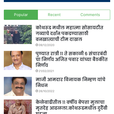
Popular
Recent
Comments
कोथरूड मधील महात्मा सोसायटीत
गव्याचे दर्शन पकडण्यासाठी
वनखात्याची टीम दाखल
09/12/2020
पुण्यात रात्री ११ ते सकाळी ६ संचारबंदी
चा निर्णय अजित पवार यांच्या बैठकीत
निर्णय
21/02/2021
माजी आमदार विनायक निम्हण यांचे
निधन
26/10/2022
केळेवाडीतील ११ वर्षीय बेपत्ता मुलाचा
मृतदेह आढळला.कोथरूडमधील दुर्दैवी
घटना