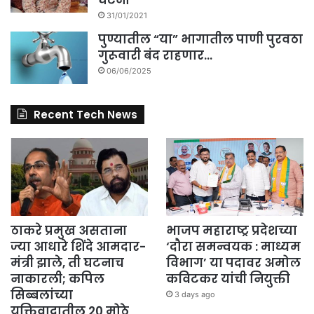
31/01/2021
पुण्यातील “या” भागातील पाणी पुरवठा
गुरूवारी बंद राहणार…
06/06/2025
Recent Tech News
ठाकरे प्रमुख असताना
भाजप महाराष्ट्र प्रदेशच्या
ज्या आधारे शिंदे आमदार-
‘दौरा समन्वयक : माध्यम
मंत्री झाले, ती घटनाच
विभाग’ या पदावर अमोल
नाकारली; कपिल
कविटकर यांची नियुक्ती
सिब्बलांच्या
3 days ago
युक्तिवादातील 20 मोठे