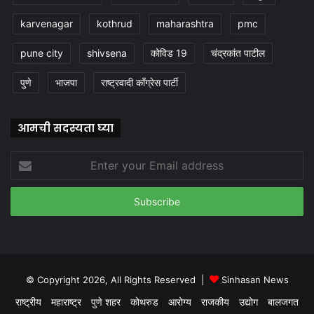
karvenagar
kothrud
maharashtra
pmc
pune city
shivsena
कोविड 19
चंद्रकांत पाटील
पुणे
भाजपा
राष्ट्रवादी काँग्रेस पार्टी
आमची सदस्यता घ्या
Enter
your
Email
address
© Copyright 2026, All Rights Reserved |
Sinhasan News
राष्ट्रीय
महाराष्ट्र
पुणे शहर
कोथरुड
आरोग्य
राजकीय
उद्योग
बालजगत