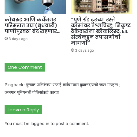
कोथरूड आणि कर्वेनगर
“पुणे ग्रँड टूरच्या रस्ते
परिसरात उद्या(बुधवारी)
कामांवर प्रश्नचिन्ह; निकृष्ट
पाणीपुरवठा बंद राहणार…
ठेकेदारांना ब्लॅकलिस्ट, EIL
संस्थेकडून तपासणीची
3 days ago
मागणी”
3 days ago
One Comment
Pingback:
पुण्यात पालिकेच्या सफाई कर्मचाऱ्यास दुकानदाराची जबर मारहाण ;
कामगार युनियनची पोलिसांकडे कारवा
Leave a Reply
You must be
logged in
to post a comment.