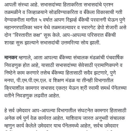
आपली संस्था आहे. सभासदांच्या हिताकरिता सभासदांचे प्रश्न
तळमळीने व जिव्हाळयाने सोडविण्याकरिता व बँकेला विकासाची गती
देण्याकरीता मागील ५ वर्षात आपण रिझर्व्ह बँकेची परवानगी घेऊन पुणे
महानगरपालिका भवन येथे तळमजल्यावर व स्वारगेट डेपो शेजारी असे
दोन “विस्तारीत कक्ष” सुरू केले. आप-आपल्या परिसरात बँकेची
शाखा सुरू झाल्याने सभासदांची उत्तमरित्या सोय झाली.
मानकर
म्हणाले, आता आपल्या बँकेच्या संचालक मंडळांची पंचवार्षिक
निवडणुक होत आहे, यासाठी सभासदांच्या सेवेसाठी प्रामाणिकपणे व
निष्ठेने काम करणारे तसेच बँकेच्या हितासाठी सदैव झटणारे, पुणे
मनपा, पी.एम.पी.एम.एल. व शिक्षण मंडळ या तीनही विभागातील
क्रियाशील कामगार सभासद एकत्र येऊन श्री स्वामी समर्थ पॅनेलच्या
वतीने निवडणुक लढवीत आहेत.
हे सर्व उमेदवार आप-आपल्या विभागातील संघटनेत कामगार हितासाठी
अनेक वर्ष पुर्ण वेळ कार्यरत आहेत. याशिवाय जास्त अनुभवी संचालक
म्हणुन कार्य केलेले उमेदवार याच पॅनेलमध्ये आहेत, सर्वच उमेदवार