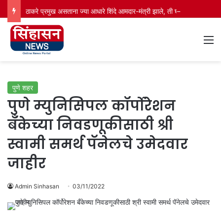
ठाकरे प्रमुख असताना ज्या आधारे शिंदे आमदार-मंत्री झाले, ती घटनाच नाकारली; कपिल सिब्बलांच्या युक्तिवादातील 20 मोठे मुद्दे
M
पुणे शहर
पुणे म्युनिसिपल कॉर्पोरेशन
बँकेच्या निवडणूकीसाठी श्री
स्वामी समर्थ पॅनेलचे उमेदवार
जाहीर
Admin Sinhasan
03/11/2022