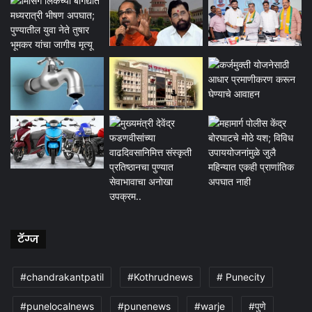
टॅग्ज
#chandrakantpatil
#Kothrudnews
# Punecity
#punelocalnews
#punenews
#warje
#पुणे