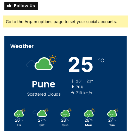
Follow Us
Go to the Arqam options page to set your social accounts.
Weather
25
℃
Pune
26º - 23º
70%
7.19 km/h
Scattered Clouds
26
27
28
28
27
℃
℃
℃
℃
℃
Fri
Sat
Sun
Mon
Tue