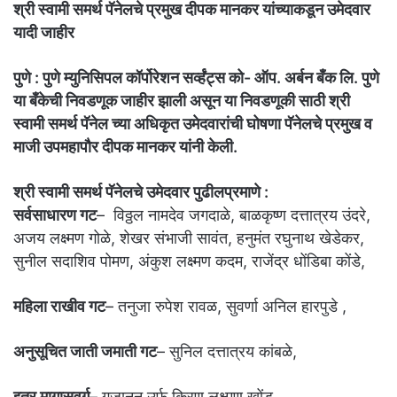
श्री स्वामी समर्थ पॅनेलचे प्रमुख दीपक मानकर यांच्याकडून उमेदवार
यादी जाहीर
पुणे : पुणे म्युनिसिपल कॉर्पोरेशन सर्व्हंट्स को- ऑप. अर्बन बँक लि. पुणे
या बँकेची निवडणूक जाहीर झाली असून या निवडणूकी साठी श्री
स्वामी समर्थ पॅनेल च्या अधिकृत उमेदवारांची घोषणा पॅनेलचे प्रमुख व
माजी उपमहापौर दीपक मानकर यांनी केली.
श्री स्वामी समर्थ पॅनेलचे उमेदवार पुढीलप्रमाणे :
सर्वसाधारण गट
– विठ्ठल नामदेव जगदाळे, बाळकृष्ण दत्तात्रय उंदरे,
अजय लक्ष्मण गोळे, शेखर संभाजी सावंत, हनुमंत रघुनाथ खेडेकर,
सुनील सदाशिव पोमण, अंकुश लक्ष्मण कदम, राजेंद्र धोंडिबा कोंडे,
महिला राखीव गट
– तनुजा रुपेश रावळ, सुवर्णा अनिल हारपुडे ,
अनुसूचित जाती जमाती गट
– सुनिल दत्तात्रय कांबळे,
इतर मागासवर्ग
– गजानन उर्फ किरण लक्ष्मण खोंड,