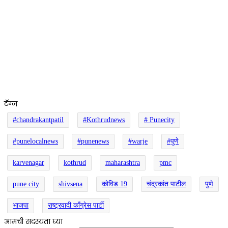
टॅग्ज
#chandrakantpatil
#Kothrudnews
# Punecity
#punelocalnews
#punenews
#warje
#पुणे
karvenagar
kothrud
maharashtra
pmc
pune city
shivsena
कोविड 19
चंद्रकांत पाटील
पुणे
भाजपा
राष्ट्रवादी काँग्रेस पार्टी
आमची सदस्यता घ्या