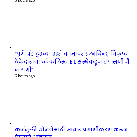
5 hours ago
“पुणे ग्रँड टूरच्या रस्ते कामांवर प्रश्नचिन्ह; निकृष्ट
ठेकेदारांना ब्लॅकलिस्ट, EIL संस्थेकडून तपासणीची
मागणी”
6 hours ago
कर्जमुक्ती योजनेसाठी आधार प्रमाणीकरण करून