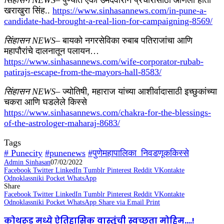
खराखुरा सिंह..
https://www.sinhasannews.com/in-pune-a-
candidate-had-brought-a-real-lion-for-campaigning-8569/
सिंहासन NEWS
– बायको नगरसेविका रुबाब पतिराजांचा आणि
महापौरांचे दालनातून पलायन…
https://www.sinhasannews.com/wife-corporator-rubab-
patirajs-escape-from-the-mayors-hall-8583/
सिंहासन NEWS
– ज्योतिषी, महाराज यांच्या आशीर्वादासाठी इच्छुकांच्या
चकरा आणि घडलेले किस्से
https://www.sinhasannews.com/chakra-for-the-blessings-
of-the-astrologer-maharaj-8683/
Tags
# Punecity
#punenews
#पुणेमहापालिका_निवडणूककिस्से
Admin Sinhasan
07/02/2022
Facebook
Twitter
LinkedIn
Tumblr
Pinterest
Reddit
VKontakte
Odnoklassniki
Pocket
WhatsApp
Share
Facebook
Twitter
LinkedIn
Tumblr
Pinterest
Reddit
VKontakte
Odnoklassniki
Pocket
WhatsApp
Share via Email
Print
कोथरूड मध्ये ऐतिहासिक वास्तूंची स्वच्छता मोहिम….!