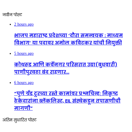
नवीन पोस्ट
2 hours ago
भाजप महाराष्ट्र प्रदेशच्या ‘दौरा समन्वयक : माध्यम
विभाग’ या पदावर अमोल कविटकर यांची नियुक्ती
5 hours ago
कोथरूड आणि कर्वेनगर परिसरात उद्या(बुधवारी)
पाणीपुरवठा बंद राहणार…
6 hours ago
“पुणे ग्रँड टूरच्या रस्ते कामांवर प्रश्नचिन्ह; निकृष्ट
ठेकेदारांना ब्लॅकलिस्ट, EIL संस्थेकडून तपासणीची
मागणी”
अंतिम सुधारित पोस्ट