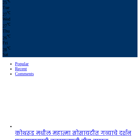
℃
25
Tue
℃
27
Wed
℃
27
Thu
℃
26
Fri
℃
28
Sat
Popular
Recent
Comments
कोथरूड मधील महात्मा सोसायटीत गव्याचे दर्शन