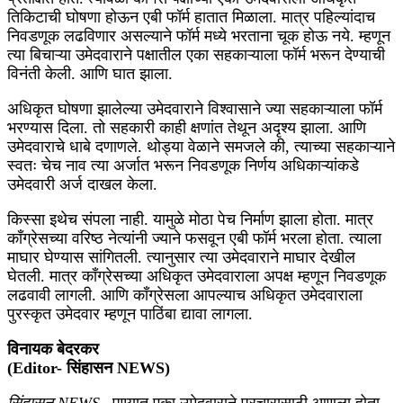
तिकिटाची घोषणा होऊन एबी फॉर्म हातात मिळाला. मात्र पहिल्यांदाच
निवडणूक लढविणार असल्याने फॉर्म मध्ये भरताना चूक होऊ नये. म्हणून
त्या बिचाऱ्या उमेदवाराने पक्षातील एका सहकाऱ्याला फॉर्म भरून देण्याची
विनंती केली. आणि घात झाला.
अधिकृत घोषणा झालेल्या उमेदवाराने विश्वासाने ज्या सहकाऱ्याला फॉर्म
भरण्यास दिला. तो सहकारी काही क्षणांत तेथून अदृश्य झाला. आणि
उमेदवाराचे धाबे दणाणले. थोड्या वेळाने समजले की, त्याच्या सहकाऱ्याने
स्वतः चेच नाव त्या अर्जात भरून निवडणूक निर्णय अधिकाऱ्यांकडे
उमेदवारी अर्ज दाखल केला.
किस्सा इथेच संपला नाही. यामुळे मोठा पेच निर्माण झाला होता. मात्र
काँग्रेसच्या वरिष्ठ नेत्यांनी ज्याने फसवून एबी फॉर्म भरला होता. त्याला
माघार घेण्यास सांगितली. त्यानुसार त्या उमेदवाराने माघार देखील
घेतली. मात्र काँग्रेसच्या अधिकृत उमेदवाराला अपक्ष म्हणून निवडणूक
लढवावी लागली. आणि काँग्रेसला आपल्याच अधिकृत उमेदवाराला
पुरस्कृत उमेदवार म्हणून पाठिंबा द्यावा लागला.
विनायक बेदरकर
(Editor- सिंहासन NEWS)
सिंहासन NEWS
– पुण्यात एका उमेदवाराने प्रचारासाठी आणला होता