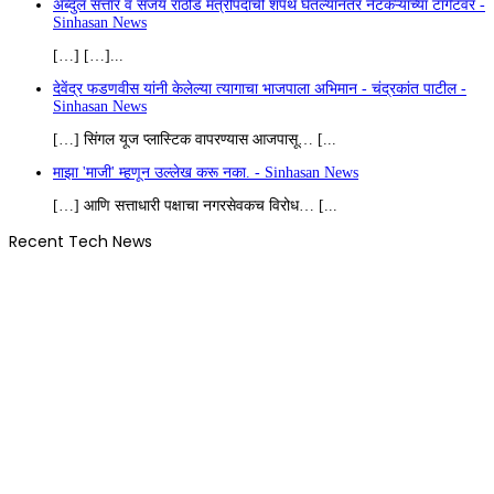
अब्दुल सत्तार व संजय राठोड मंत्रीपदाची शपथ घेतल्यानंतर नेटकऱ्यांच्या टार्गेटवर -
Sinhasan News
[…] […]...
देवेंद्र फडणवीस यांनी केलेल्या त्यागाचा भाजपाला अभिमान - चंद्रकांत पाटील -
Sinhasan News
[…] सिंगल यूज प्लास्टिक वापरण्यास आजपासू… [...
माझा 'माजी' म्हणून उल्लेख करू नका. - Sinhasan News
[…] आणि सत्ताधारी पक्षाचा नगरसेवकच विरोध… [...
Recent Tech News