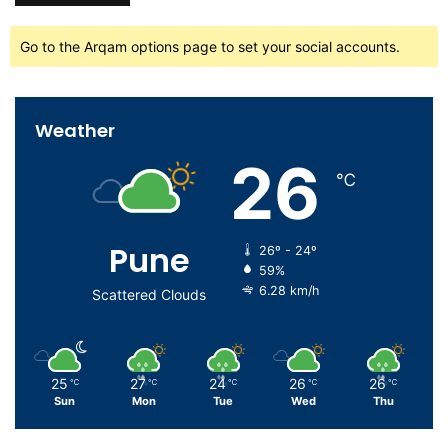
Go to the Arqam options page to set your social accounts.
Weather
26
℃
Pune
26º - 24º
59%
6.28 km/h
Scattered Clouds
25
27
24
26
26
℃
℃
℃
℃
℃
Sun
Mon
Tue
Wed
Thu