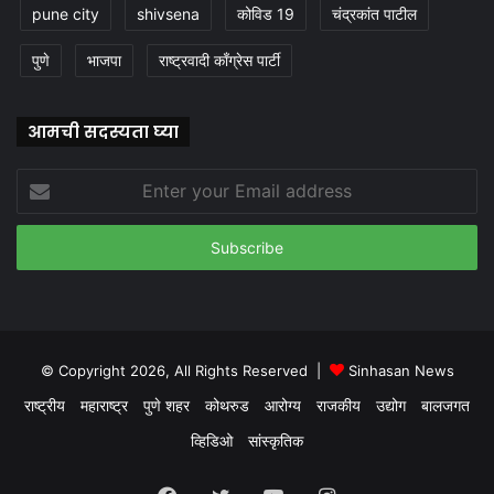
pune city
shivsena
कोविड 19
चंद्रकांत पाटील
पुणे
भाजपा
राष्ट्रवादी काँग्रेस पार्टी
आमची सदस्यता घ्या
Enter
your
Email
address
© Copyright 2026, All Rights Reserved |
Sinhasan News
राष्ट्रीय
महाराष्ट्र
पुणे शहर
कोथरुड
आरोग्य
राजकीय
उद्योग
बालजगत
व्हिडिओ
सांस्कृतिक