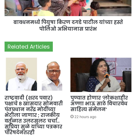
बावधनमध्ये पियुषा किरण दगडे पाटील यांच्या हस्ते
पोलिओ अभियानास प्रारंभ
Related Articles
राष्ट्रवादी (शरद पवार)
पुण्यात होणार ‘लोकशाहीर
पक्षाचे ८ खासदार सोमवारी
अण्णा भाऊ साठे विचारवेध
पंतप्रधान नरेंद्र मोदींच्या
साहित्य संमेलन’
भेटीला जाणार ; राजकीय
22 hours ago
वर्तुळात उलटसुलट चर्चा..
सुप्रिया सुळे यांच्या पत्रकार
परिषदेनंतरही