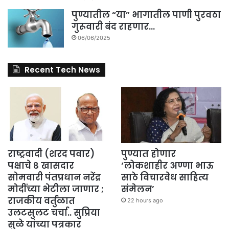
पुण्यातील “या” भागातील पाणी पुरवठा
गुरूवारी बंद राहणार…
06/06/2025
Recent Tech News
राष्ट्रवादी (शरद पवार)
पुण्यात होणार
पक्षाचे ८ खासदार
‘लोकशाहीर अण्णा भाऊ
सोमवारी पंतप्रधान नरेंद्र
साठे विचारवेध साहित्य
मोदींच्या भेटीला जाणार ;
संमेलन’
राजकीय वर्तुळात
22 hours ago
उलटसुलट चर्चा.. सुप्रिया
सुळे यांच्या पत्रकार