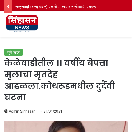
राष्ट्रवादी (शरद पवार) पक्षाचे ८ खासदार सोमवारी पंतप्रधान नरेंद्र मोदींच्या भेटीला जाणार ; राजकीय वर्तुळात उलटसुलट चर्चा.. सुप्रिया सुळे यांच्या पत्रकार परिषदेनंतरही
M
पुणे शहर
केळेवाडीतील ११ वर्षीय बेपत्ता
मुलाचा मृतदेह
आढळला.कोथरूडमधील दुर्दैवी
घटना
Admin Sinhasan
31/01/2021