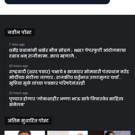
नवीन पोस्ट
7 mins ago
धर्मेंद्र प्रधानांनी अखेर मौन सोडलं ; NEET पेपरफुटी आंदोलनाचा
दबाव अन् राजीनामा..काय म्हणाले..
20 hours ago
राष्ट्रवादी (शरद पवार) पक्षाचे ८ खासदार सोमवारी पंतप्रधान नरेंद्र
मोदींच्या भेटीला जाणार ; राजकीय वर्तुळात उलटसुलट चर्चा..
सुप्रिया सुळे यांच्या पत्रकार परिषदेनंतरही
22 hours ago
पुण्यात होणार ‘लोकशाहीर अण्णा भाऊ साठे विचारवेध साहित्य
संमेलन’
अंतिम सुधारित पोस्ट