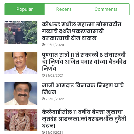
Popular
Recent
Comments
कोथरूड मधील महात्मा सोसायटीत
गव्याचे दर्शन पकडण्यासाठी
वनखात्याची टीम दाखल
09/12/2020
पुण्यात रात्री ११ ते सकाळी ६ संचारबंदी
चा निर्णय अजित पवार यांच्या बैठकीत
निर्णय
21/02/2021
माजी आमदार विनायक निम्हण यांचे
निधन
26/10/2022
केळेवाडीतील ११ वर्षीय बेपत्ता मुलाचा
मृतदेह आढळला.कोथरूडमधील दुर्दैवी
घटना
31/01/2021