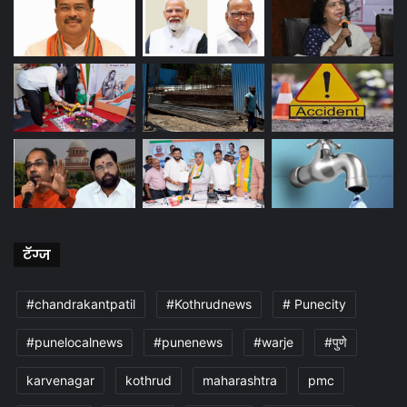
टॅग्ज
#chandrakantpatil
#Kothrudnews
# Punecity
#punelocalnews
#punenews
#warje
#पुणे
karvenagar
kothrud
maharashtra
pmc