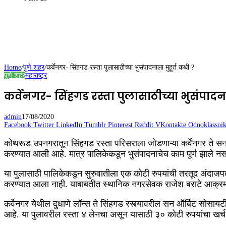
Home
/
पुणे शहर
/
कर्वेनगर- सिंहगड रस्ता पुलासाठीच्या भुसंपादनाला मुहूर्त कधी ?
पुणे शहर
महाराष्ट्र
कर्वेनगर- सिंहगड रस्ता पुलासाठीच्या भुसंपादना
admin
17/08/2020
Facebook
Twitter
LinkedIn
Tumblr
Pinterest
Reddit
VKontakte
Odnoklassnik
कोथरूड उपनगरातून सिंहगड रस्ता परिसराला जोडणाऱ्या कर्वेनगर ते स
करण्यात आली आहे. मात्र पालिकेकडून भुसंपादनाचेच काम पूर्ण झाले नस
या पुलासाठी पालिकेकडून सुरुवातीला एक कोटी रुपयांची तरतूद अंदाजपत्
करण्यात आला नाही. याबाबतीत स्थानिक नगरसेवक राजेश बराटे आक्रमक
कर्वेनगर येथील दुधाणे लॉन्स ते सिंहगड रस्त्यावरील सन ऑर्बिट सोसा
आहे. या पुलावरील रस्ता ४ लेनचा असून यासाठी ३० कोटी रुपयांचा खर्च 