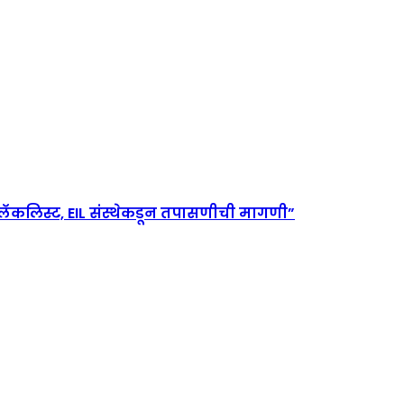
ांना ब्लॅकलिस्ट, EIL संस्थेकडून तपासणीची मागणी”