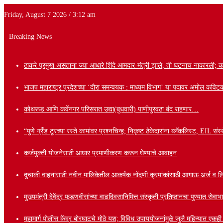
Friday, August 7 2026 / 3:12 am
Breaking News
ठाकरे प्रमुख असताना ज्या आधारे शिंदे आमदार-मंत्री झाले, ती घटनाच नाकारली; कपिल 
भाजप महाराष्ट्र प्रदेशच्या ‘दौरा समन्वयक : माध्यम विभाग’ या पदावर अमोल कविटक
कोथरूड आणि कर्वेनगर परिसरात उद्या(बुधवारी) पाणीपुरवठा बंद राहणार…
“पुणे ग्रँड टूरच्या रस्ते कामांवर प्रश्नचिन्ह; निकृष्ट ठेकेदारांना ब्लॅकलिस्ट, EIL
कर्जमुक्ती योजनेसाठी आधार प्रमाणीकरण करून घेण्याचे आवाहन
दुचाकी वाहनांसाठी नवीन मालिकेतील आकर्षक नोंदणी क्रमांकांसाठी आगाऊ अर्ज व लि
मुख्यमंत्री देवेंद्र फडणवीसांच्या वाढदिवसानिमित्त संस्कृती प्रतिष्ठानचा पुण्यात से
महामार्ग पोलीस केंद्र बोरघाटचे मोठे यश; विविध उपाययोजनांमुळे जुलै महिन्यात एकह