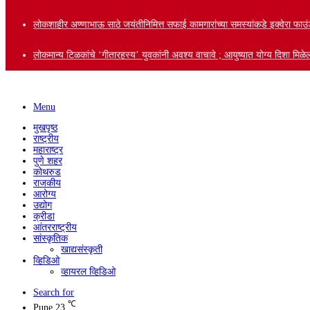
लोकशाहीर अण्णाभाऊ साठे जयंतीनिमित्त सफाई कामगारांच्या समस्यांकडे इक्वेरा फाउंड
लोकमान्य टिळकांचे ‘गीतारहस्य’ युवकांनी अवश्य वाचावे ; आयुष्यात योग्य दिशा मि
Menu
मुखपृष्ठ
राष्ट्रीय
महाराष्ट्र
पुणे शहर
कोथरुड
राजकीय
आरोग्य
उद्योग
क्रीडा
आंतरराष्ट्रीय
सांस्कृतिक
खाद्यसंस्कृती
व्हिडिओ
व्हायरल व्हिडिओ
Search for
℃
Pune
23