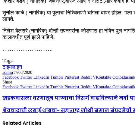
‎किशोर बडवे ( नागरिक) कर्वेनगर,वारजे आणि सनसिटी,माणिकबाग हा परिस
‎सुनील काळे ( नागरिक) या पुलाचा निश्चितपणे चांगला वापर होईल. मला क
लागते.
निलेश बेलसरे (नागरिक) दोन्ही उपनगरांना जोडणारा हा नविन पुल नागरिक
कालावधीत पूर्ण झाले पाहिजे.
‎……………………….
Tags
टाइमलाइन
admin
17/08/2020
Facebook
Twitter
LinkedIn
Tumblr
Pinterest
Reddit
VKontakte
Odnoklassnik
Share
Facebook
Twitter
LinkedIn
Tumblr
Pinterest
Reddit
VKontakte
Odnoklassnik
खडकवासला धरणातून पाण्याचा विसर्ग वाढविल्याने नदी पा
श्रेयवादाची लढाई थांबवा- महाराष्ट्र जोशी समाज संघटनेची
Related Articles