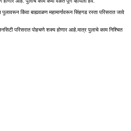
णार आहे. पुलाचे काम कमी वेळेत पूर्ण व्हायला हवे.
म पुलावरून किंवा बाह्यवळण महामार्गावरून सिंहगड रस्ता परिसरात जावे
े सनसिटी परिसरात पोहचणे शक्य होणार आहे.मात्र पुलाचे काम निश्चित