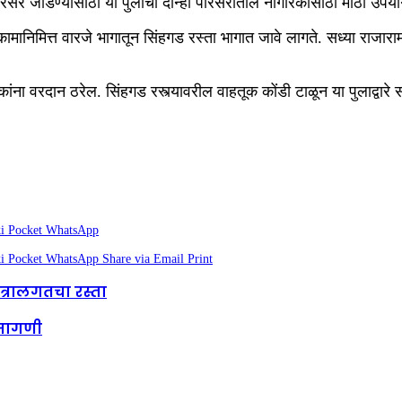
र जोडण्यासाठी या पुलाचा दोन्ही परिसरातील नागरिकांसाठी मोठा उपयोग हो
ामानिमित्त वारजे भागातून सिंहगड रस्ता भागात जावे लागते. सध्या राजारा
ांना वरदान ठरेल. सिंहगड रस्त्यावरील वाहतूक कोंडी टाळून या पुलाद्वार
i
Pocket
WhatsApp
i
Pocket
WhatsApp
Share via Email
Print
त्रालगतचा रस्ता
 मागणी