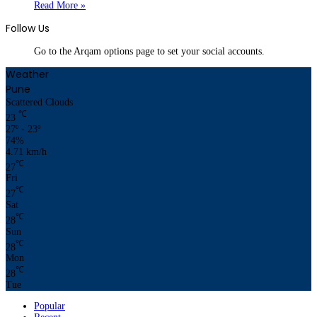
Read More »
Follow Us
Go to the Arqam options page to set your social accounts.
Weather
Pune
Scattered Clouds
℃
23
27º - 23º
74%
4.71 km/h
℃
27
Fri
℃
27
Sat
℃
28
Sun
℃
28
Mon
℃
28
Tue
Popular