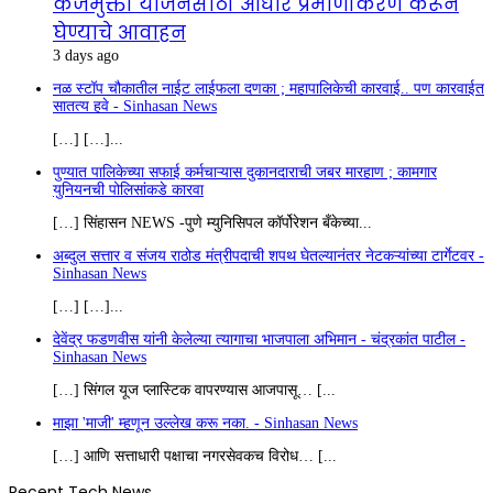
कर्जमुक्ती योजनेसाठी आधार प्रमाणीकरण करून
घेण्याचे आवाहन
3 days ago
नळ स्टॉप चौकातील नाईट लाईफला दणका ; महापालिकेची कारवाई.. पण कारवाईत
सातत्य हवे - Sinhasan News
[…] […]...
पुण्यात पालिकेच्या सफाई कर्मचाऱ्यास दुकानदाराची जबर मारहाण ; कामगार
युनियनची पोलिसांकडे कारवा
[…] सिंहासन NEWS -पुणे म्युनिसिपल कॉर्पोरेशन बँकेच्या...
अब्दुल सत्तार व संजय राठोड मंत्रीपदाची शपथ घेतल्यानंतर नेटकऱ्यांच्या टार्गेटवर -
Sinhasan News
[…] […]...
देवेंद्र फडणवीस यांनी केलेल्या त्यागाचा भाजपाला अभिमान - चंद्रकांत पाटील -
Sinhasan News
[…] सिंगल यूज प्लास्टिक वापरण्यास आजपासू… [...
माझा 'माजी' म्हणून उल्लेख करू नका. - Sinhasan News
[…] आणि सत्ताधारी पक्षाचा नगरसेवकच विरोध… [...
Recent Tech News