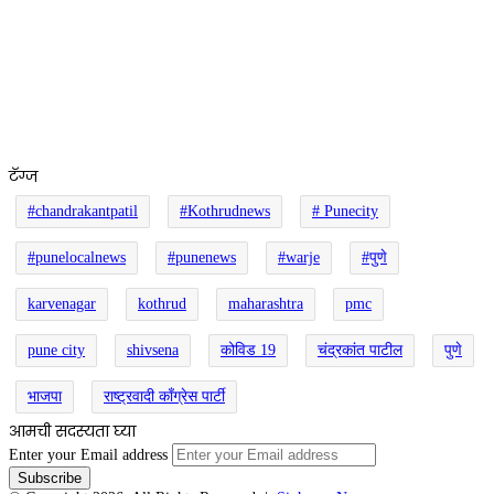
टॅग्ज
#chandrakantpatil
#Kothrudnews
# Punecity
#punelocalnews
#punenews
#warje
#पुणे
karvenagar
kothrud
maharashtra
pmc
pune city
shivsena
कोविड 19
चंद्रकांत पाटील
पुणे
भाजपा
राष्ट्रवादी काँग्रेस पार्टी
आमची सदस्यता घ्या
Enter your Email address