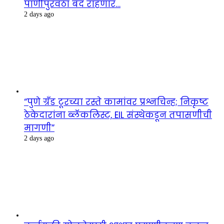
पाणीपुरवठा बंद राहणार…
2 days ago
“पुणे ग्रँड टूरच्या रस्ते कामांवर प्रश्नचिन्ह; निकृष्ट
ठेकेदारांना ब्लॅकलिस्ट, EIL संस्थेकडून तपासणीची
मागणी”
2 days ago