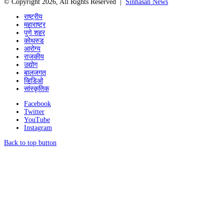
© Copyright 2026, All Rights Reserved |
Sinhasan News
राष्ट्रीय
महाराष्ट्र
पुणे शहर
कोथरुड
आरोग्य
राजकीय
उद्योग
बालजगत
व्हिडिओ
सांस्कृतिक
Facebook
Twitter
YouTube
Instagram
Back to top button