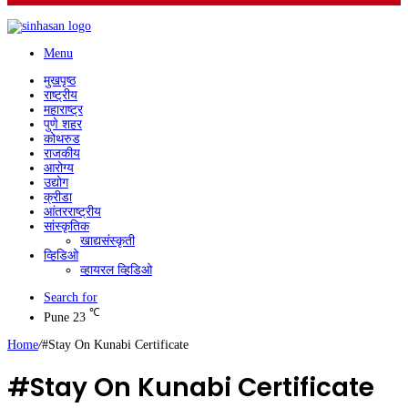
Menu
मुखपृष्ठ
राष्ट्रीय
महाराष्ट्र
पुणे शहर
कोथरुड
राजकीय
आरोग्य
उद्योग
क्रीडा
आंतरराष्ट्रीय
सांस्कृतिक
खाद्यसंस्कृती
व्हिडिओ
व्हायरल व्हिडिओ
Search for
℃
Pune
23
Home
/
#Stay On Kunabi Certificate
#Stay On Kunabi Certificate