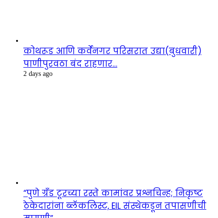
कोथरूड आणि कर्वेनगर परिसरात उद्या(बुधवारी)
पाणीपुरवठा बंद राहणार…
2 days ago
“पुणे ग्रँड टूरच्या रस्ते कामांवर प्रश्नचिन्ह; निकृष्ट
ठेकेदारांना ब्लॅकलिस्ट, EIL संस्थेकडून तपासणीची