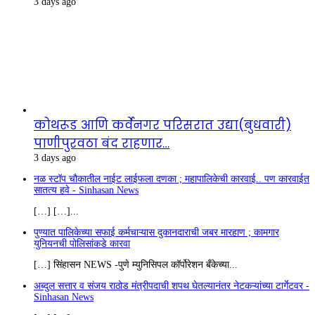
3 days ago
कोथरूड आणि कर्वेनगर परिसरात उद्या(बुधवारी)
पाणीपुरवठा बंद राहणार…
3 days ago
नळ स्टॉप चौकातील नाईट लाईफला दणका ; महापालिकेची कारवाई.. पण कारवाईत
सातत्य हवे - Sinhasan News
[…] […]...
पुण्यात पालिकेच्या सफाई कर्मचाऱ्यास दुकानदाराची जबर मारहाण ; कामगार
युनियनची पोलिसांकडे कारवा
[…] सिंहासन NEWS -पुणे म्युनिसिपल कॉर्पोरेशन बँकेच्या...
अब्दुल सत्तार व संजय राठोड मंत्रीपदाची शपथ घेतल्यानंतर नेटकऱ्यांच्या टार्गेटवर -
Sinhasan News