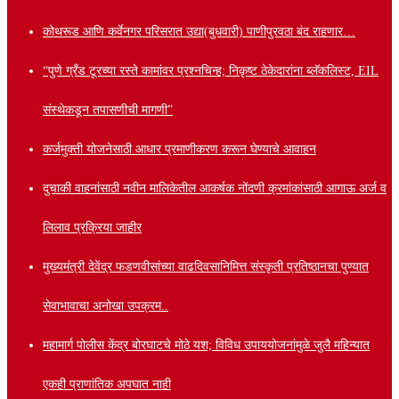
कोथरूड आणि कर्वेनगर परिसरात उद्या(बुधवारी) पाणीपुरवठा बंद राहणार…
“पुणे ग्रँड टूरच्या रस्ते कामांवर प्रश्नचिन्ह; निकृष्ट ठेकेदारांना ब्लॅकलिस्ट, EIL
संस्थेकडून तपासणीची मागणी”
कर्जमुक्ती योजनेसाठी आधार प्रमाणीकरण करून घेण्याचे आवाहन
दुचाकी वाहनांसाठी नवीन मालिकेतील आकर्षक नोंदणी क्रमांकांसाठी आगाऊ अर्ज व
लिलाव प्रक्रिया जाहीर
मुख्यमंत्री देवेंद्र फडणवीसांच्या वाढदिवसानिमित्त संस्कृती प्रतिष्ठानचा पुण्यात
सेवाभावाचा अनोखा उपक्रम..
महामार्ग पोलीस केंद्र बोरघाटचे मोठे यश; विविध उपाययोजनांमुळे जुलै महिन्यात
एकही प्राणांतिक अपघात नाही