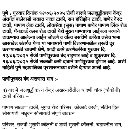
पुणे : गुरुवार दिनांक १२/०६/२०२५ रोजी वारजे जलशुद्धीकरण केंद्र
अंतर्गत बालेवाडी जकात नाका टाकी, सन हॉरीझोन टाकी, बाणेर वेस्ट
टाकी, पाषाण लेक टाकी, लोकसेवा (सुस) पाषाण बाणेर पाषाण लिंक रोड
टाकी, पॅनकार्ड क्लब रोड टाकी येथे मुख्य पाण्याच्या लाईनला नव्याने
टाकण्यात आलेल्या लाईन जोडणे व वॉल्व बसविणे करिता तसेच भामा
आसखेड अंतर्गत येणा-या भागामध्ये पाणी वितरणामधील त्रुटी दूर
करण्यासाठी चाचणी घेणे, आदी कामे करणेकरिता गुरुवार दि.
१२/०६/२०२५ रोजी पाणीपुरवठा बंद राहणार आहे व शुक्रवार दि.
१३/०६/२०२५ रोजी सकाळी कमी दाबाने पाणीपुरवठा होणार आहे. अशी
माहिती पुणे महापालिका प्रशासनाच्या वतीने देण्यात आली आहे.
पाणीपुरवठा बंद असणारा भाग :-
१) वारजे जलशुद्धीकरण केंद्र अखत्यारीतील चांदणी चौक (चौकोनी)
टाकी परिसर –
पाषाण साठवण टाकी, भूगाव रोड परिसर, कोकाटे वस्ती, सॅटीन हिल
सोसायटी, मधुबन सोसायटी संपूर्ण बावधन
परिसर, उजवी भुसारी कॉलनी व डावी भुसारी कॉलनी, चढावरील भाग,