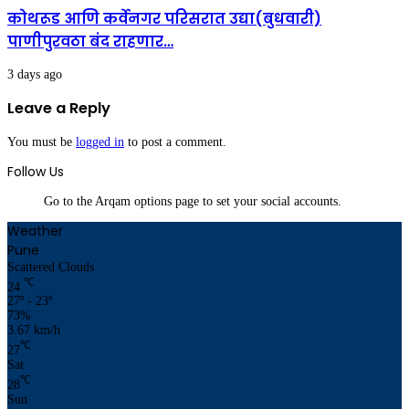
कोथरूड आणि कर्वेनगर परिसरात उद्या(बुधवारी)
पाणीपुरवठा बंद राहणार…
3 days ago
Leave a Reply
You must be
logged in
to post a comment.
Follow Us
Go to the Arqam options page to set your social accounts.
Weather
Pune
Scattered Clouds
℃
24
27º - 23º
73%
3.67 km/h
℃
27
Sat
℃
28
Sun