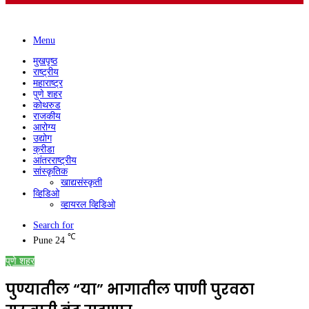
Menu
मुखपृष्ठ
राष्ट्रीय
महाराष्ट्र
पुणे शहर
कोथरुड
राजकीय
आरोग्य
उद्योग
क्रीडा
आंतरराष्ट्रीय
सांस्कृतिक
खाद्यसंस्कृती
व्हिडिओ
व्हायरल व्हिडिओ
Search for
℃
Pune
24
पुणे शहर
पुण्यातील “या” भागातील पाणी पुरवठा