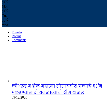
℃
28
Mon
℃
26
Tue
℃
27
Wed
Popular
Recent
Comments
कोथरूड मधील महात्मा सोसायटीत गव्याचे दर्शन
पकडण्यासाठी वनखात्याची टीम दाखल
09/12/2020