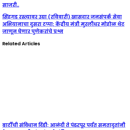
साजरी..
सिंहगड रस्त्यावर उद्या (रविवारी) खासदार जनसंपर्क सेवा
अभियानाचा दुसरा टप्पा; केंद्रीय मंत्री मुरलीधर मोहोळ थेट
जाणून घेणार पुणेकरांचे प्रश्न
Related Articles
बार्टीची संविधान दिंडी; आळंदी ते पंढरपूर पर्यत समतादुतांनी