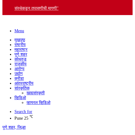
संस्थेकडून तपासणीची मागणी”
Menu
मुखपृष्ठ
राष्ट्रीय
महाराष्ट्र
पुणे शहर
कोथरुड
राजकीय
आरोग्य
उद्योग
क्रीडा
आंतरराष्ट्रीय
सांस्कृतिक
खाद्यसंस्कृती
व्हिडिओ
व्हायरल व्हिडिओ
Search for
℃
Pune
25
पुणे शहर, जिल्हा