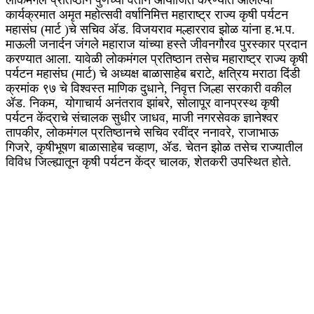
कार्यक्रमात अमृत महोत्सवी वर्षानिमित्त महाराष्ट्र राज्य कृषी पर्यटन
महासंघ (मार्ट )चे सचिव ॲड. विजयराव मल्हारराव झोळ यांना ह.भ.प.
माऊली जनार्दन जंगले महाराज यांच्या हस्ते जीवनगौरव पुरस्कार प्रदान
करण्यात आला. यावेळी लोकमंगल प्रतिष्ठान तसेच महाराष्ट्र राज्य कृषी
पर्यटन महासंघ (मार्ट) चे अध्यक्ष बाळासाहेब बराटे, क्षत्रिय मराठा दिंडी
क्रमांक ९७ चे विश्वस्त माणिक दुधाने, निवृत्त जिल्हा सरकारी वकील
ॲड. निकम, योगाचार्य अनंतराव झांबरे, सोलापूर वानप्रस्थ कृषी
पर्यटन केंद्राचे संचालक सुधीर जाधव, माजी नगरसेवक ज्ञानेश्वर
तापकीर, लोकमंगल प्रतिष्ठानचे सचिव रवींद्र ननावरे, राजाभाऊ
गिजरे, कृषीभूषण बाळासाहेब चव्हाण, ॲड. चेतन झोळ तसेच राज्यातील
विविध जिल्ह्यातून कृषी पर्यटन केंद्र चालक, शेतकरी उपस्थित होते.