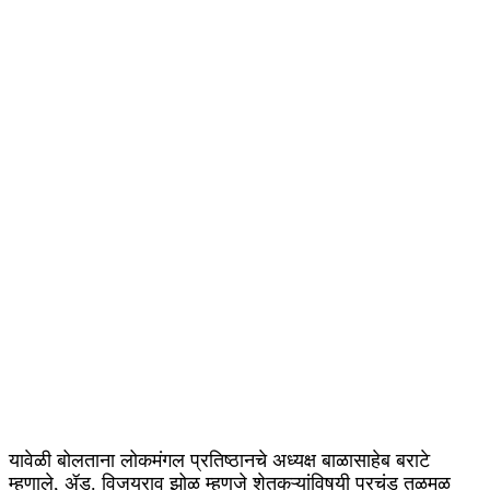
यावेळी बोलताना लोकमंगल प्रतिष्ठानचे अध्यक्ष बाळासाहेब बराटे
म्हणाले, ॲड. विजयराव झोळ म्हणजे शेतकऱ्यांविषयी प्रचंड तळमळ