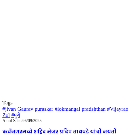
Tags
#jivan Gaurav puraskar
#lokmangal pratishthan
#Vijayrao
Zol
#पुणे
Amol Sable
26/09/2025
कर्वेनगरमध्ये शहिद मेजर प्रदिप ताथवडे यांची जयंती