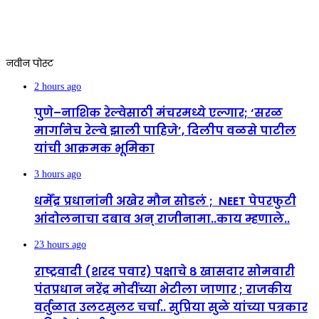
नवीन पोस्ट
2 hours ago
पुणे–नाशिक रेल्वेसाठी मंचरमध्ये एल्गार; ‘सरळ
मार्गानेच रेल्वे झाली पाहिजे’, दिलीप वळसे पाटील
यांची आक्रमक भूमिका
3 hours ago
धर्मेंद्र प्रधानांनी अखेर मौन सोडलं ; NEET पेपरफुटी
आंदोलनाचा दबाव अन् राजीनामा..काय म्हणाले..
23 hours ago
राष्ट्रवादी (शरद पवार) पक्षाचे ८ खासदार सोमवारी
पंतप्रधान नरेंद्र मोदींच्या भेटीला जाणार ; राजकीय
वर्तुळात उलटसुलट चर्चा.. सुप्रिया सुळे यांच्या पत्रकार