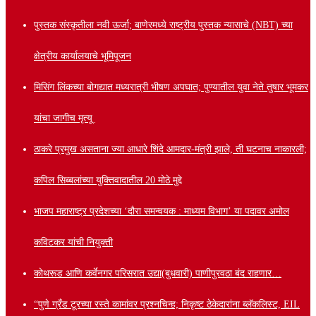
पुस्तक संस्कृतीला नवी ऊर्जा; बाणेरमध्ये राष्ट्रीय पुस्तक न्यासाचे (NBT) च्या
क्षेत्रीय कार्यालयाचे भूमिपूजन
मिसिंग लिंकच्या बोगद्यात मध्यरात्री भीषण अपघात; पुण्यातील युवा नेते तुषार भूमकर
यांचा जागीच मृत्यू
ठाकरे प्रमुख असताना ज्या आधारे शिंदे आमदार-मंत्री झाले, ती घटनाच नाकारली;
कपिल सिब्बलांच्या युक्तिवादातील 20 मोठे मुद्दे
भाजप महाराष्ट्र प्रदेशच्या ‘दौरा समन्वयक : माध्यम विभाग’ या पदावर अमोल
कविटकर यांची नियुक्ती
कोथरूड आणि कर्वेनगर परिसरात उद्या(बुधवारी) पाणीपुरवठा बंद राहणार…
“पुणे ग्रँड टूरच्या रस्ते कामांवर प्रश्नचिन्ह; निकृष्ट ठेकेदारांना ब्लॅकलिस्ट, EIL