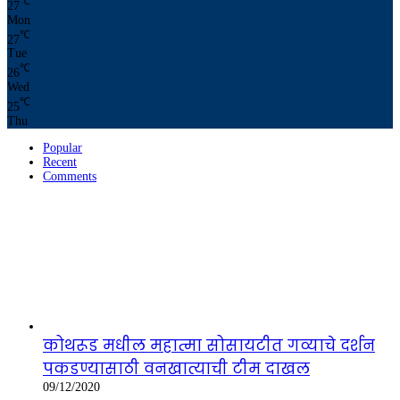
℃
27
Mon
℃
27
Tue
℃
26
Wed
℃
25
Thu
Popular
Recent
Comments
कोथरूड मधील महात्मा सोसायटीत गव्याचे दर्शन
पकडण्यासाठी वनखात्याची टीम दाखल
09/12/2020