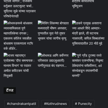
टॅग्ज
#chandrakantpatil
#Kothrudnews
# Punecity