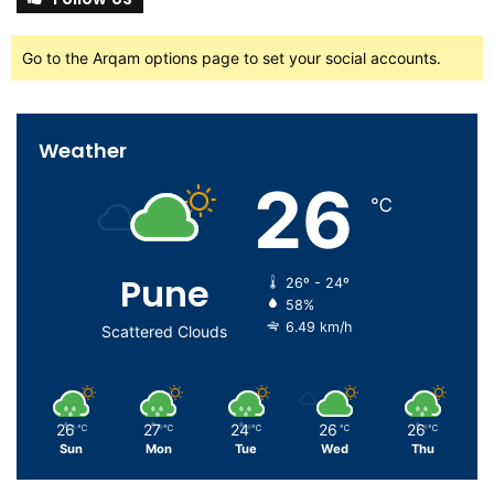
Go to the Arqam options page to set your social accounts.
Weather
26
℃
Pune
26º - 24º
58%
6.49 km/h
Scattered Clouds
26
27
24
26
26
℃
℃
℃
℃
℃
Sun
Mon
Tue
Wed
Thu