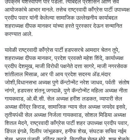
उपक्रम यशस्वीपणे पार पडला. त्याबद्दल प्रशासन आणि सर्व
आयोजकांचे आभार मानले. तसेच राष्ट्रवादी काँग्रेस पार्टी उपाध्यक्ष
प्रदीप पवार यांनी केलेल्या सामाजिक उल्लेखनीय कार्याबद्दल
शहराध्यक्ष दीपक मानकर यांच्या हस्ते पुरस्कार देऊन सन्मानित
करण्यात आले.
यावेळी राष्ट्रवादी काँग्रेस पार्टी हडपसरचे आमदार चेतन तुपे,
शहराध्यक्ष दीपक मानकर, प्रदेश प्रवक्ते महेश शिंदे, कार्याध्यक्ष
प्रदीप देशमुख, माजी विरोधी पक्षनेते दत्ता सागरे, माजी नगरसेवक
शांतीलाल मिसाळ, आर पी आय प्रदेश सदस्य ॲड.मंदार
जोशी,विधानसभा अध्यक्ष पुणे कॅन्टोन्मेंट नरेश जाधव, पर्वती संतोष
नांगरे, हडपसर शंतनू जगदाळे, पुणे कॅन्टोन्मेंट महिला अध्यक्ष नीता
गायकवाड, ओ.बी.सी. सेल अध्यक्ष हरीश लडकत, व्यापारी सेल
अध्यक्ष वीरेंद्र किराड, सामाजिक न्याय सेल अध्यक्ष जयदेव इसवे,
तृतीयपंथी सेल अध्यक्ष निर्जला गायकवाड, सोशल मिडिया अध्यक्ष
शितल मेदने, राष्ट्रवादी काँग्रेस पार्टी शहर उपाध्यक्ष प्रदीप पवार,
डिंपल इंगळे, दिलीप जांभूळकर, हनीफ शेख, संघटक सचिव नईम
शेख, भारत पंजाबी, रविंद्र कवडे, चिटणीस चेतन मोरे, शाम शेळके,