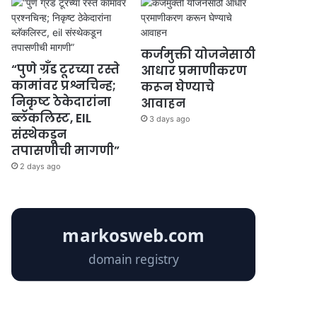
कर्जमुक्ती योजनेसाठी
“पुणे ग्रँड टूरच्या रस्ते
आधार प्रमाणीकरण
कामांवर प्रश्नचिन्ह;
करून घेण्याचे
निकृष्ट ठेकेदारांना
आवाहन
ब्लॅकलिस्ट, EIL
3 days ago
संस्थेकडून
तपासणीची मागणी”
2 days ago