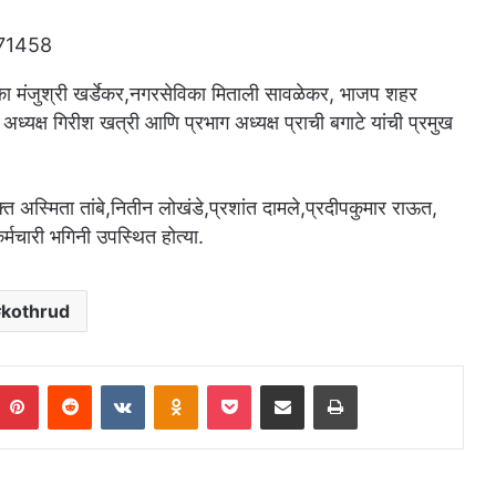
िका मंजुश्री खर्डेकर,नगरसेविका मिताली सावळेकर, भाजप शहर
यक्ष गिरीश खत्री आणि प्रभाग अध्यक्ष प्राची बगाटे यांची प्रमुख
क्त अस्मिता तांबे,नितीन लोखंडे,प्रशांत दामले,प्रदीपकुमार राऊत,
्मचारी भगिनी उपस्थित होत्या.
kothrud
umblr
Pinterest
Reddit
VKontakte
Odnoklassniki
Pocket
Share via Email
Print