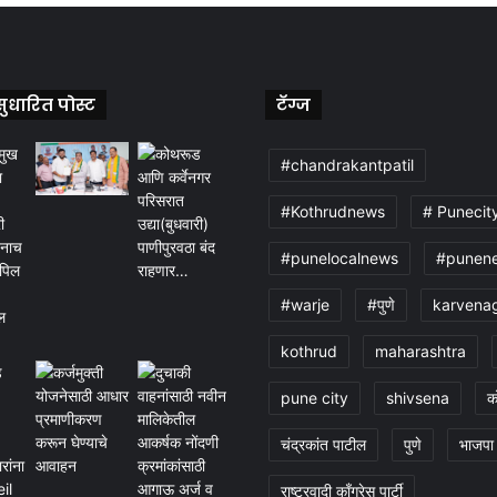
ुधारित पोस्ट
टॅग्ज
#chandrakantpatil
#Kothrudnews
# Punecit
#punelocalnews
#punen
#warje
#पुणे
karvena
kothrud
maharashtra
pune city
shivsena
क
चंद्रकांत पाटील
पुणे
भाजपा
राष्ट्रवादी काँग्रेस पार्टी