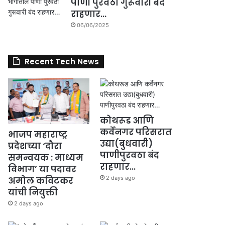
पाणी पुरवठा गुरूवारी बंद
राहणार…
06/06/2025
Recent Tech News
कोथरूड आणि
कर्वेनगर परिसरात
भाजप महाराष्ट्र
उद्या(बुधवारी)
प्रदेशच्या ‘दौरा
पाणीपुरवठा बंद
समन्वयक : माध्यम
राहणार…
विभाग’ या पदावर
2 days ago
अमोल कविटकर
यांची नियुक्ती
2 days ago