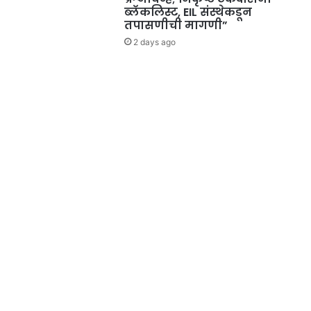
ब्लॅकलिस्ट, EIL संस्थेकडून
तपासणीची मागणी”
2 days ago