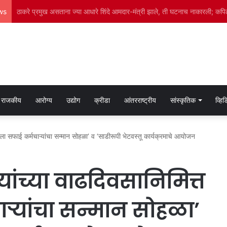
ws
भाजप महाराष्ट्र प्रदेशच्या ‘दौरा समन्वयक : माध्यम विभाग’ या पदावर अमोल कविटकर या
राजकीय
आरोग्य
उद्योग
क्रीडा
आंतरराष्ट्रीय
सांस्कृतिक
व्हि
महिला सफाई कर्मचाऱ्यांचा सन्मान सोहळा’ व ‘साडीरूपी भेटवस्तू कार्यक्रमाचे आयोजन
ल यांच्या वाढदिवसानिमित्त
ऱ्यांचा सन्मान सोहळा’