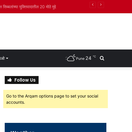
ंची नियुक्ती
℃
24
Search
डिओ
Pune
for
Follow Us
Go to the Arqam options page to set your social
accounts.