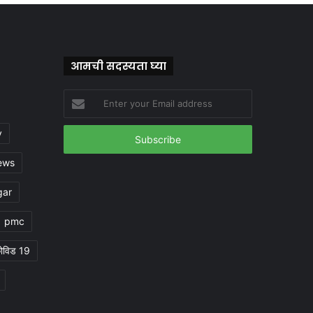
आमची सदस्यता घ्या
Enter
your
Email
y
address
ews
gar
pmc
ोविड 19