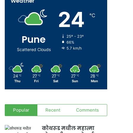
Weather
24
℃
Pune
25º - 23º
66%
5.7 km/h
Scattered Clouds
24
27
27
27
28
℃
℃
℃
℃
℃
Thu
Fri
Sat
Sun
Mon
Popular
Recent
Comments
कोथरूड मधील महात्मा