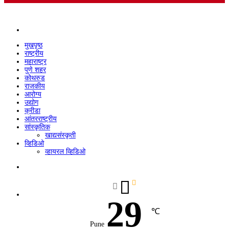
Menu
मुखपृष्ठ
राष्ट्रीय
महाराष्ट्र
पुणे शहर
कोथरुड
राजकीय
आरोग्य
उद्योग
क्रीडा
आंतरराष्ट्रीय
सांस्कृतिक
खाद्यसंस्कृती
व्हिडिओ
व्हायरल व्हिडिओ
Search
for
29
℃
Pune