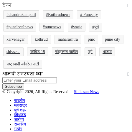
टॅग्ज
#chandrakantpatil
#Kothrudnews
# Punecity
#punelocalnews
#punenews
#warje
#पुणे
karvenagar
kothrud
maharashtra
pmc
pune city
shivsena
कोविड 19
चंद्रकांत पाटील
पुणे
भाजपा
राष्ट्रवादी काँग्रेस पार्टी
आमची सदस्यता घ्या
Enter
your
Email
© Copyright 2026, All Rights Reserved |
Sinhasan News
address
राष्ट्रीय
महाराष्ट्र
पुणे शहर
कोथरुड
आरोग्य
राजकीय
उद्योग