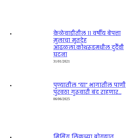
केळेवाडीतील ११ वर्षीय बेपत्ता
मुलाचा मृतदेह
आढळला.कोथरूडमधील दुर्दैवी
घटना
31/01/2021
पुण्यातील “या” भागातील पाणी
पुरवठा गुरूवारी बंद राहणार…
06/06/2025
मिसिंग लिंकच्या बोगद्यात