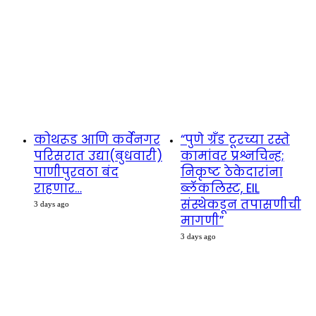
कोथरूड आणि कर्वेनगर
“पुणे ग्रँड टूरच्या रस्ते
परिसरात उद्या(बुधवारी)
कामांवर प्रश्नचिन्ह;
पाणीपुरवठा बंद
निकृष्ट ठेकेदारांना
राहणार…
ब्लॅकलिस्ट, EIL
संस्थेकडून तपासणीची
3 days ago
मागणी”
3 days ago