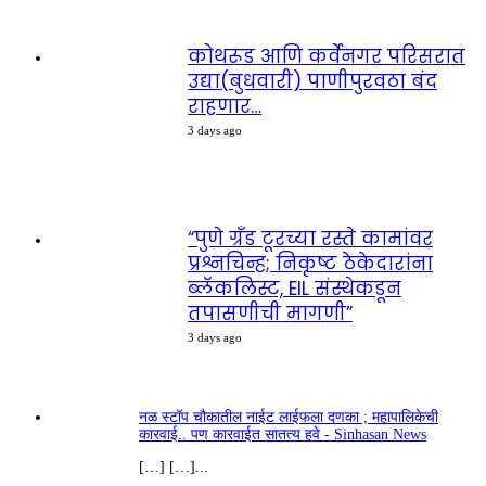
कोथरूड आणि कर्वेनगर परिसरात
उद्या(बुधवारी) पाणीपुरवठा बंद
राहणार…
3 days ago
“पुणे ग्रँड टूरच्या रस्ते कामांवर
प्रश्नचिन्ह; निकृष्ट ठेकेदारांना
ब्लॅकलिस्ट, EIL संस्थेकडून
तपासणीची मागणी”
3 days ago
नळ स्टॉप चौकातील नाईट लाईफला दणका ; महापालिकेची
कारवाई.. पण कारवाईत सातत्य हवे - Sinhasan News
[…] […]...