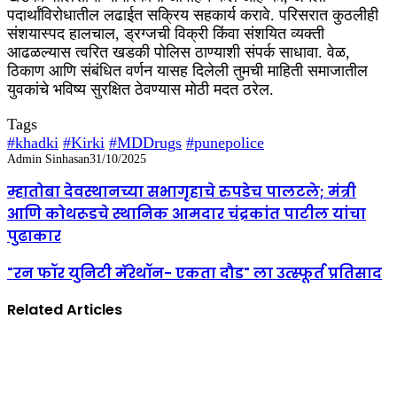
पदार्थांविरोधातील लढाईत सक्रिय सहकार्य करावे. परिसरात कुठलीही
संशयास्पद हालचाल, ड्रग्जची विक्री किंवा संशयित व्यक्ती
आढळल्यास त्वरित खडकी पोलिस ठाण्याशी संपर्क साधावा. वेळ,
ठिकाण आणि संबंधित वर्णन यासह दिलेली तुमची माहिती समाजातील
युवकांचे भविष्य सुरक्षित ठेवण्यास मोठी मदत ठरेल.
Tags
#khadki
#Kirki
#MDDrugs
#punepolice
Admin Sinhasan
31/10/2025
म्हातोबा देवस्थानच्या सभागृहाचे रुपडेच पालटले; मंत्री
आणि कोथरूडचे स्थानिक आमदार चंद्रकांत पाटील यांचा
पुढाकार
"रन फॉर युनिटी मॅरेथॉन- एकता दौड" ला उत्स्फूर्त प्रतिसाद
Related Articles