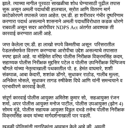
झाले. त्याच्या मागील पुरवठा साखळीचा शोध घेण्यासाठी पुढील तपास
सुरू असून अमली पदार्थाची हालचाल, स्रोत आणि वितरण मार्ग
काटेकोरपणे तपासले जात आहेत. एम.डी. हा शरीरावर गंभीर दुष्परिणाम
करणारा पदार्थ असल्याने शासनाने अमली पदार्थांविरोधात कडक धोरणे
राबवली असून सदर आरोपीवर NDPS Act अंतर्गत आवश्यक ती
कारवाई करण्यात आली आहे.
जप्त केलेला एम.डी. हा लाखो रुपये किमतीचा असून परिसरातील
पेडलर्समार्फत वितरण करण्याचा आरोपीचा उद्देश असल्याचे तपासात
स्पष्ट झाले आहे. या मोहिमेत वरिष्ठ पोलीस निरीक्षक विक्रमसिंह कदम,
सहाय्यक पोलीस निरीक्षक मुद्दसिर पटेल व पोलीस उपनिरीक्षक दिग्विजय
चौगले यांच्या नेतृत्वाखाली पथकातील पो. ह. हेमंत वाघमारे, शशी
संकपाळ, आबा केदारी, शशांक डोंगरे, सुधाकर राठोड, गालीब मुल्ला,
अनिकेत भोसले, सुधाकर तागड रुषीकेश दिघे आणि यांनी समन्वयाने व
प्रभावीपणे कारवाई केली.
संपूर्ण कारवाई पोलीस आयुक्त अमितेश कुमार सो, सहआयुक्त रंजन
शर्मा, अपर पोलीस आयुक्त मनोज पाटील, पोलीस उपआयुक्त (झोन 4)
सोमय मुंडे, पोलीस सहायक आयुक्त विठ्ठल दभडे तसेच पोलीस निरीक्षक
विक्रमसिंह कदम यांच्या मार्गदर्शनाखाली पार पडली.
खडकी पोलिसांनी नागरिकांना आवाहन केले आहे की, अमली