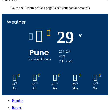
Go to the Arqam options page to set your social accounts.
Weather
29
℃
Pune
29º - 24º
46%
Scattered Clouds
7.11 km/h
℃
℃
℃
℃
℃
28
28
28
28
28
Fri
Sat
Sun
Mon
Tue
Popular
Recent