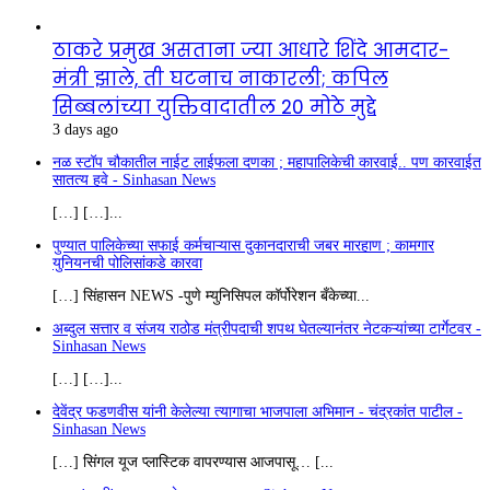
ठाकरे प्रमुख असताना ज्या आधारे शिंदे आमदार-
मंत्री झाले, ती घटनाच नाकारली; कपिल
सिब्बलांच्या युक्तिवादातील 20 मोठे मुद्दे
3 days ago
नळ स्टॉप चौकातील नाईट लाईफला दणका ; महापालिकेची कारवाई.. पण कारवाईत
सातत्य हवे - Sinhasan News
[…] […]...
पुण्यात पालिकेच्या सफाई कर्मचाऱ्यास दुकानदाराची जबर मारहाण ; कामगार
युनियनची पोलिसांकडे कारवा
[…] सिंहासन NEWS -पुणे म्युनिसिपल कॉर्पोरेशन बँकेच्या...
अब्दुल सत्तार व संजय राठोड मंत्रीपदाची शपथ घेतल्यानंतर नेटकऱ्यांच्या टार्गेटवर -
Sinhasan News
[…] […]...
देवेंद्र फडणवीस यांनी केलेल्या त्यागाचा भाजपाला अभिमान - चंद्रकांत पाटील -
Sinhasan News
[…] सिंगल यूज प्लास्टिक वापरण्यास आजपासू… [...