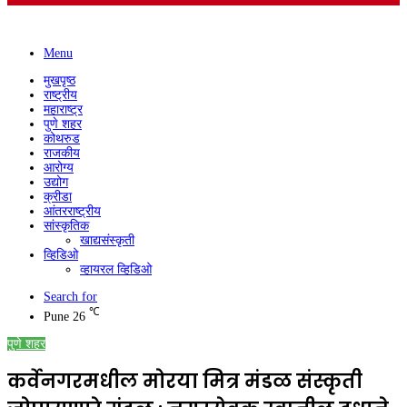
Menu
मुखपृष्ठ
राष्ट्रीय
महाराष्ट्र
पुणे शहर
कोथरुड
राजकीय
आरोग्य
उद्योग
क्रीडा
आंतरराष्ट्रीय
सांस्कृतिक
खाद्यसंस्कृती
व्हिडिओ
व्हायरल व्हिडिओ
Search for
℃
Pune
26
पुणे शहर
कर्वेनगरमधील मोरया मित्र मंडळ संस्कृती