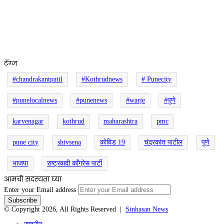
टॅग्ज
#chandrakantpatil
#Kothrudnews
# Punecity
#punelocalnews
#punenews
#warje
#पुणे
karvenagar
kothrud
maharashtra
pmc
pune city
shivsena
कोविड 19
चंद्रकांत पाटील
पुणे
भाजपा
राष्ट्रवादी काँग्रेस पार्टी
आमची सदस्यता घ्या
Enter your Email address
© Copyright 2026, All Rights Reserved |
Sinhasan News