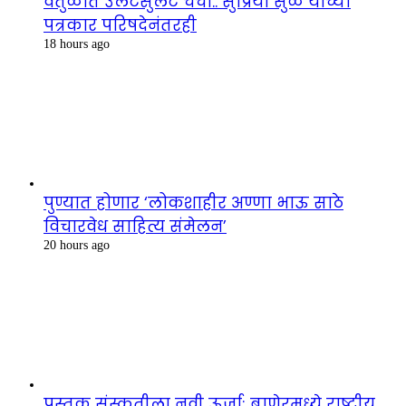
वर्तुळात उलटसुलट चर्चा.. सुप्रिया सुळे यांच्या
पत्रकार परिषदेनंतरही
18 hours ago
पुण्यात होणार ‘लोकशाहीर अण्णा भाऊ साठे
विचारवेध साहित्य संमेलन’
20 hours ago
पुस्तक संस्कृतीला नवी ऊर्जा; बाणेरमध्ये राष्ट्रीय