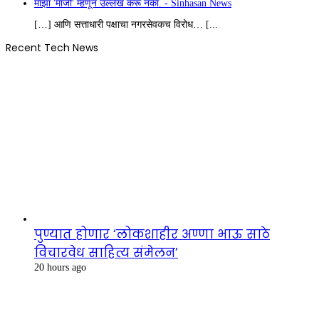
माझा 'माजी' म्हणून उल्लेख करू नका. - Sinhasan News
[…] आणि सत्ताधारी पक्षाचा नगरसेवकच विरोध… [...
Recent Tech News
पुण्यात होणार ‘लोकशाहीर अण्णा भाऊ साठे
विचारवेध साहित्य संमेलन’
20 hours ago