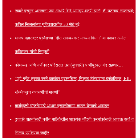
ठाकरे प्रमुख असताना ज्या आधारे शिंदे आमदार-मंत्री झाले, ती घटनाच नाकारली;
कपिल सिब्बलांच्या युक्तिवादातील 20 मोठे मुद्दे
भाजप महाराष्ट्र प्रदेशच्या ‘दौरा समन्वयक : माध्यम विभाग’ या पदावर अमोल
कविटकर यांची नियुक्ती
कोथरूड आणि कर्वेनगर परिसरात उद्या(बुधवारी) पाणीपुरवठा बंद राहणार…
“पुणे ग्रँड टूरच्या रस्ते कामांवर प्रश्नचिन्ह; निकृष्ट ठेकेदारांना ब्लॅकलिस्ट, EIL
संस्थेकडून तपासणीची मागणी”
कर्जमुक्ती योजनेसाठी आधार प्रमाणीकरण करून घेण्याचे आवाहन
दुचाकी वाहनांसाठी नवीन मालिकेतील आकर्षक नोंदणी क्रमांकांसाठी आगाऊ अर्ज व
लिलाव प्रक्रिया जाहीर