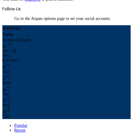
Follow Us
Go to the Arqam options page to set your social accounts.
Weather
Pune
Scattered Clouds
℃
26
26º - 24º
58%
6.42 km/h
℃
26
Sun
℃
27
Mon
℃
24
Tue
℃
26
Wed
℃
26
Thu
Popular
Recent