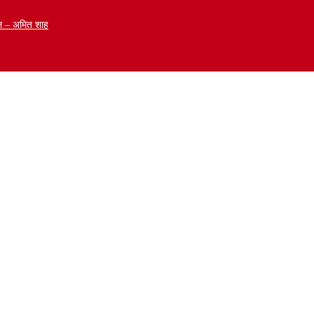
ळेल – अमित शाह