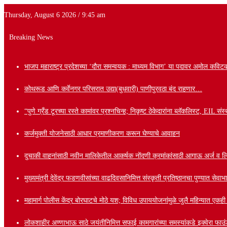
Thursday, August 6 2026 / 9:45 am
Breaking News
भाजप महाराष्ट्र प्रदेशच्या ‘दौरा समन्वयक : माध्यम विभाग’ या पदावर अमोल कविटक
कोथरूड आणि कर्वेनगर परिसरात उद्या(बुधवारी) पाणीपुरवठा बंद राहणार…
“पुणे ग्रँड टूरच्या रस्ते कामांवर प्रश्नचिन्ह; निकृष्ट ठेकेदारांना ब्लॅकलिस्ट, EIL
कर्जमुक्ती योजनेसाठी आधार प्रमाणीकरण करून घेण्याचे आवाहन
दुचाकी वाहनांसाठी नवीन मालिकेतील आकर्षक नोंदणी क्रमांकांसाठी आगाऊ अर्ज व लि
मुख्यमंत्री देवेंद्र फडणवीसांच्या वाढदिवसानिमित्त संस्कृती प्रतिष्ठानचा पुण्यात से
महामार्ग पोलीस केंद्र बोरघाटचे मोठे यश; विविध उपाययोजनांमुळे जुलै महिन्यात एकह
लोकशाहीर अण्णाभाऊ साठे जयंतीनिमित्त सफाई कामगारांच्या समस्यांकडे इक्वेरा फाउंड