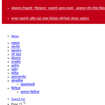
लोकमान्य टिळकांचे ‘गीतारहस्य’ युवकांनी अवश्य वाचावे ; आयुष्यात योग्य दिशा मि
पुण्यात गृहमंत्री अमित शहा यांच्या विरोधात काँग्रेसचे जोरदार आंदोलन
Menu
मुखपृष्ठ
राष्ट्रीय
महाराष्ट्र
पुणे शहर
कोथरुड
राजकीय
आरोग्य
उद्योग
क्रीडा
आंतरराष्ट्रीय
सांस्कृतिक
खाद्यसंस्कृती
व्हिडिओ
व्हायरल व्हिडिओ
Search for
℃
Pune
23