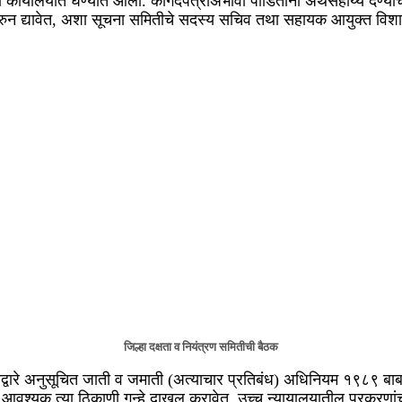
री कार्यालयात घेण्यात आली. कागदपत्रांअभावी पीडितांना अर्थसहाय्य देण्
ुन द्यावेत, अशा सूचना समितीचे सदस्य सचिव तथा सहायक आयुक्त विशाल ल
जिल्हा दक्षता व नियंत्रण समितीची बैठक
ारे अनुसूचित जाती व जमाती (अत्याचार प्रतिबंध) अधिनियम १९८९ बाबत 
ून आवश्यक त्या ठिकाणी गुन्हे दाखल करावेत, उच्च न्यायालयातील प्रकरणां