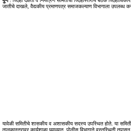
पुणे
: जिल्हा दक्षता व नियंत्रण समितीची जिल्हास्तरीय बैठक जिल्हाधिका
जातीचे दाखले, वैद्यकीय प्रमाणपत्र समाजकल्याण विभागाला उपलब्ध कर
यावेळी समितीचे शासकीय व अशासकीय सदस्य उपस्थित होते. या समितीद्व
तालुकास्तरावर कार्यशाळा घ्याव्यात, पोलीस विभागाने वस्तुस्थिती तपास