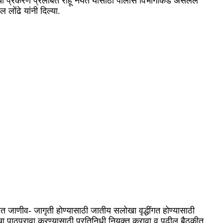
याची प्रकरणे प्रलंबित राहू नयेत यासाठी पोलीस विभागाकडे असलेले
ोंढे यांनी दिल्या.
जाणीव- जागृती होण्यासाठी जातीय सलोखा वृद्धींगत होण्यासाठी
चा पाठपुरावा करण्यासाठी प्रतिनिधी नियुक्त करावा व पुढील बैठकीत