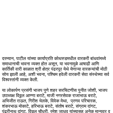
दरम्यान, पाटील यांच्या कार्याप्रति कोथरुडमधील वारकरी बांधवांमध्ये
समाधानाची भावना व्यक्त होत असून, या भवनामुळे आषाढी आणि
कार्तिकी वारी काळात श्री क्षेत्र पंढरपूर येथे येणाऱ्या वारकऱ्यांची मोठी
सोय झाली आहे, अशी भवना, पश्चिम हवेली वारकरी सेवा संस्थेच्या सर्व
विश्वस्तांनी व्यक्त केली.
या लोकार्पण प्रसंगी भाजप पुणे शहर सरचिटणीस पुनीत जोशी, भाजप
उपाध्यक्ष विठ्ठल आण्णा बराटे, माजी नगरसेवक राजाभाऊ बराटे,
अभिजीत राऊत, गिरीश भेलके, विवेक मेथा, प्रणव परिचारक,
शंकरभाऊ मोकाटे, हरिभाऊ बराटे, संतोष बराटे, संग्राम दांगट,
पंढरीनाथ दांगट, विठ्ठल चौधरी, रमेश जाधव यांच्यासह अनेक मान्यवर व