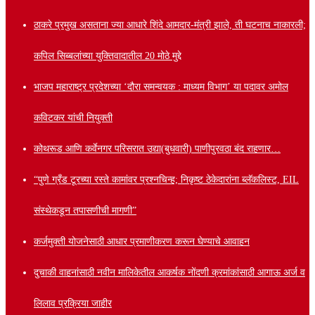
ठाकरे प्रमुख असताना ज्या आधारे शिंदे आमदार-मंत्री झाले, ती घटनाच नाकारली;
कपिल सिब्बलांच्या युक्तिवादातील 20 मोठे मुद्दे
भाजप महाराष्ट्र प्रदेशच्या ‘दौरा समन्वयक : माध्यम विभाग’ या पदावर अमोल
कविटकर यांची नियुक्ती
कोथरूड आणि कर्वेनगर परिसरात उद्या(बुधवारी) पाणीपुरवठा बंद राहणार…
“पुणे ग्रँड टूरच्या रस्ते कामांवर प्रश्नचिन्ह; निकृष्ट ठेकेदारांना ब्लॅकलिस्ट, EIL
संस्थेकडून तपासणीची मागणी”
कर्जमुक्ती योजनेसाठी आधार प्रमाणीकरण करून घेण्याचे आवाहन
दुचाकी वाहनांसाठी नवीन मालिकेतील आकर्षक नोंदणी क्रमांकांसाठी आगाऊ अर्ज व
लिलाव प्रक्रिया जाहीर