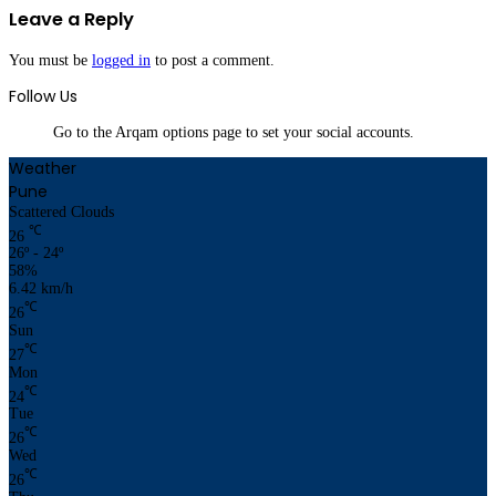
Leave a Reply
You must be
logged in
to post a comment.
Follow Us
Go to the Arqam options page to set your social accounts.
Weather
Pune
Scattered Clouds
℃
26
26º - 24º
58%
6.42 km/h
℃
26
Sun
℃
27
Mon
℃
24
Tue
℃
26
Wed
℃
26