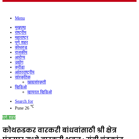
Menu
मुखपृष्ठ
राष्ट्रीय
महाराष्ट्र
पुणे शहर
कोथरुड
राजकीय
आरोग्य
उद्योग
क्रीडा
आंतरराष्ट्रीय
सांस्कृतिक
खाद्यसंस्कृती
व्हिडिओ
व्हायरल व्हिडिओ
Search for
℃
Pune
26
पुणे शहर
कोथरुडकर वारकरी बांधवांसाठी श्री क्षेत्र