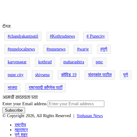
टॅग्ज
#chandrakantpatil
#Kothrudnews
# Punecity
#punelocalnews
#punenews
#warje
#पुणे
karvenagar
kothrud
maharashtra
pmc
pune city
shivsena
कोविड 19
चंद्रकांत पाटील
पुणे
भाजपा
राष्ट्रवादी काँग्रेस पार्टी
आमची सदस्यता घ्या
Enter your Email address
© Copyright 2026, All Rights Reserved |
Sinhasan News
राष्ट्रीय
महाराष्ट्र
पुणे शहर