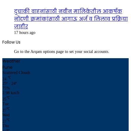
दुचाकी वाहनांसाठी नवीन मालिकेतील आकर्षक
नोंदणी क्रमांकांसाठी आगाऊ अर्ज व लिलाव प्रक्रिया
जाहीर
17 hours ago
Follow Us
Go to the Arqam options page to set your social accounts.
Weather
Pune
Scattered Clouds
℃
24
25º - 24º
75%
2.98 km/h
℃
25
Tue
℃
27
Wed
℃
27
Thu
℃