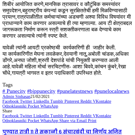
शिबीर आयोजित करणे,मानसिक त्रासावर व कौटुंबिक समस्यांवर
समुपदेशन,बहुराष्ट्रीय कंपन्यां कडून सुरक्षिततेची हमी मिळविण्यासाठी
प्रयत्न,रात्रपाळीतील कर्मचाऱ्यांच्या अडचणी अश्या विविध विषयांवर मी
प्राधान्याने काम करणार असल्याचे ही त्या म्हणाल्या. आय टी क्षेत्राबद्दल
जागरूकता निर्माण करून स्त्री सशक्तीकरणाला बळ देण्याचे काम
करणार असल्याचे त्यांनी स्पष्ट केले.
यावेळी त्यांनी आयटी प्रकोष्ठची कार्यकारिणी ही जाहीर केली.
या कार्यकारिणीत मेघना लवळेकर,देवयानी नातू,अबोली चांडक,अधिका
डोंगरे,अनघा जोशी,श्रुती देशपांडे यांची नियुक्ती करण्यात आली
आहे.यावेळी महिला मोर्चा सरचिटणीस- आशा बिववे,कांचन कुंबरे,रेखा
चोंधे,गायत्री भागवत व इतर पदाधिकारी उपस्थित होते.
Tags
# Punecity
#bjppunecity
#punelatestnews
#punelocalnews
Admin Sinhasan
21/02/2021
Facebook
Twitter
LinkedIn
Tumblr
Pinterest
Reddit
VKontakte
Odnoklassniki
Pocket
WhatsApp
Share
Facebook
Twitter
LinkedIn
Tumblr
Pinterest
Reddit
VKontakte
Odnoklassniki
Pocket
WhatsApp
Share via Email
Print
पुण्यात रात्री ११ ते सकाळी ६ संचारबंदी चा निर्णय अजित