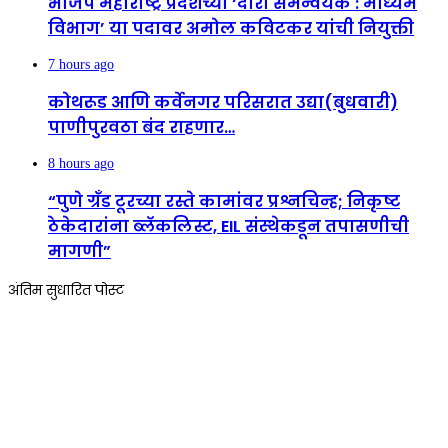
भाजप महाराष्ट्र प्रदेशच्या ‘दौरा समन्वयक : माध्यम
विभाग’ या पदावर अमोल कविटकर यांची नियुक्ती
7 hours ago
कोथरूड आणि कर्वेनगर परिसरात उद्या(बुधवारी)
पाणीपुरवठा बंद राहणार…
8 hours ago
“पुणे ग्रँड टूरच्या रस्ते कामांवर प्रश्नचिन्ह; निकृष्ट
ठेकेदारांना ब्लॅकलिस्ट, EIL संस्थेकडून तपासणीची
मागणी”
अंतिम सुधारित पोस्ट