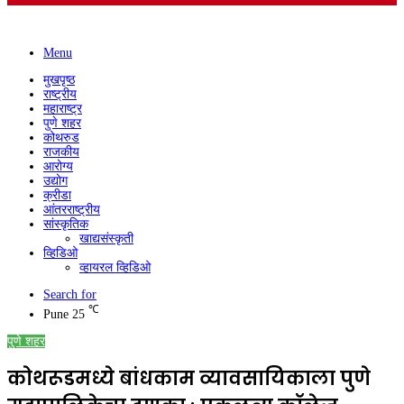
Menu
मुखपृष्ठ
राष्ट्रीय
महाराष्ट्र
पुणे शहर
कोथरुड
राजकीय
आरोग्य
उद्योग
क्रीडा
आंतरराष्ट्रीय
सांस्कृतिक
खाद्यसंस्कृती
व्हिडिओ
व्हायरल व्हिडिओ
Search for
℃
Pune
25
पुणे शहर
कोथरूडमध्ये बांधकाम व्यावसायिकाला पुणे