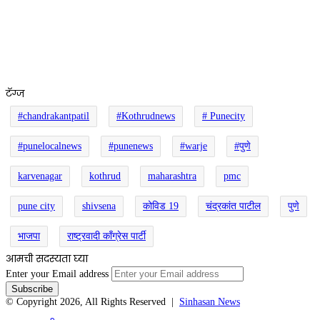
टॅग्ज
#chandrakantpatil
#Kothrudnews
# Punecity
#punelocalnews
#punenews
#warje
#पुणे
karvenagar
kothrud
maharashtra
pmc
pune city
shivsena
कोविड 19
चंद्रकांत पाटील
पुणे
भाजपा
राष्ट्रवादी काँग्रेस पार्टी
आमची सदस्यता घ्या
Enter your Email address
© Copyright 2026, All Rights Reserved |
Sinhasan News