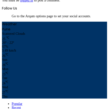
You must be
logged in
to post a comment.
Follow Us
Go to the Arqam options page to set your social accounts.
Weather
Pune
Scattered Clouds
℃
25
26º - 22º
67%
5.49 km/h
℃
26
Sun
℃
28
Mon
℃
23
Tue
℃
24
Wed
℃
27
Thu
Popular
Recent