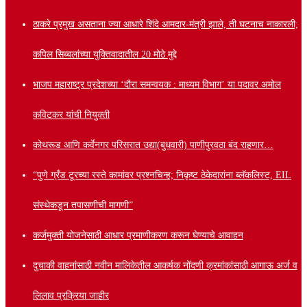
ठाकरे प्रमुख असताना ज्या आधारे शिंदे आमदार-मंत्री झाले, ती घटनाच नाकारली;
कपिल सिब्बलांच्या युक्तिवादातील 20 मोठे मुद्दे
भाजप महाराष्ट्र प्रदेशच्या ‘दौरा समन्वयक : माध्यम विभाग’ या पदावर अमोल
कविटकर यांची नियुक्ती
कोथरूड आणि कर्वेनगर परिसरात उद्या(बुधवारी) पाणीपुरवठा बंद राहणार…
“पुणे ग्रँड टूरच्या रस्ते कामांवर प्रश्नचिन्ह; निकृष्ट ठेकेदारांना ब्लॅकलिस्ट, EIL
संस्थेकडून तपासणीची मागणी”
कर्जमुक्ती योजनेसाठी आधार प्रमाणीकरण करून घेण्याचे आवाहन
दुचाकी वाहनांसाठी नवीन मालिकेतील आकर्षक नोंदणी क्रमांकांसाठी आगाऊ अर्ज व
लिलाव प्रक्रिया जाहीर