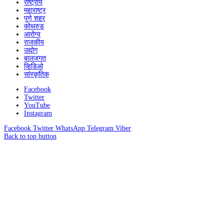
राष्ट्रीय
महाराष्ट्र
पुणे शहर
कोथरुड
आरोग्य
राजकीय
उद्योग
बालजगत
व्हिडिओ
सांस्कृतिक
Facebook
Twitter
YouTube
Instagram
Facebook
Twitter
WhatsApp
Telegram
Viber
Back to top button