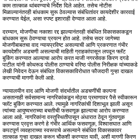
काम तात्काळ थांबवण्याचे निर्देश दिले आहेत. तसेच नोटीस
मिळाल्यानंतरही बांधकाम सुरू ठेवल्यास संबंधितांवर कायदेशीर कारवाई
करण्यात येईल, असा स्पष्ट इशाराही देण्यात आला आहे.
दरम्यान, मोजणीचा नकाशा रद्द झाल्यानंतरही संबंधित विकासकाकडून
बांधकाम सुरू ठेवण्याचा प्रयत्न होत आहे. तसेच सदर जागेच्या
मोजणीबाबतचा वाद न्यायप्रविष्ट असल्याची आणि प्रकरणात गंभीर
कायदेशीर अडचणी असल्याची माहिती ग्राहकांपासून लपवून फ्लॅट
बुकिंग करण्यात आल्याचा आरोप करत माजी नगरसेवक किरण दगडे
पाटील यांनी कोथरूड पोलीस ठाण्याचे वरिष्ठ पोलीस निरीक्षक यांच्याकडे
लेखी निवेदन देऊन संबंधित विकासकाविरोधात फौजदारी गुन्हा दाखल
करण्याची मागणी केली आहे.
न्यायालयीन वाद आणि मोजणी संदर्भातील अडचणींची कल्पना
असतानाही सर्वसामान्य नागरिकांकडून मोठ्या प्रमाणावर पैसे स्वीकारून
फ्लॅट बुकिंग करण्यात आले. त्यामुळे नागरिकांची दिशाभूल झाली असून
त्यांच्या आयुष्यभराच्या बचतीची फसवणूक झाल्याचा आरोप करण्यात
आला आहे. नागरिकांना वस्तुस्थितीपासून अंधारात ठेवून गुंतवणूक
करण्यास प्रवृत्त करणे हे गंभीर आर्थिक फसवणूक, विश्वासघात आणि
कपटपूर्ण व्यवहाराच्या स्वरूपाचे असल्याने संबंधित विकासकावर
तात्काळ गुन्हा दाखल करून चौकशी करण्यात यावी, अशी मागणी किरण