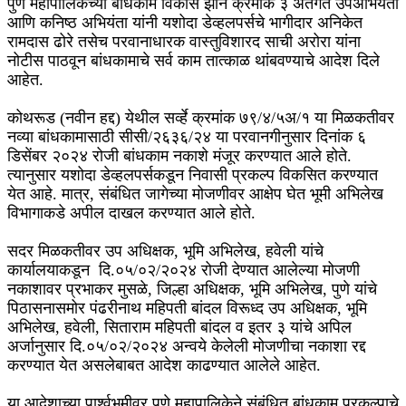
पुणे महापालिकेच्या बांधकाम विकास झोन क्रमांक ३ अंतर्गत उपअभियंता
आणि कनिष्ठ अभियंता यांनी यशोदा डेव्हलपर्सचे भागीदार अनिकेत
रामदास ढोरे तसेच परवानाधारक वास्तुविशारद साची अरोरा यांना
नोटीस पाठवून बांधकामाचे सर्व काम तात्काळ थांबवण्याचे आदेश दिले
आहेत.
कोथरूड (नवीन हद्द) येथील सर्व्हे क्रमांक ७९/४/५अ/१ या मिळकतीवर
नव्या बांधकामासाठी सीसी/२६३६/२४ या परवानगीनुसार दिनांक ६
डिसेंबर २०२४ रोजी बांधकाम नकाशे मंजूर करण्यात आले होते.
त्यानुसार यशोदा डेव्हलपर्सकडून निवासी प्रकल्प विकसित करण्यात
येत आहे. मात्र, संबंधित जागेच्या मोजणीवर आक्षेप घेत भूमी अभिलेख
विभागाकडे अपील दाखल करण्यात आले होते.
सदर मिळकतीवर उप अधिक्षक, भूमि अभिलेख, हवेली यांचे
कार्यालयाकडून दि.०५/०२/२०२४ रोजी देण्यात आलेल्या मोजणी
नकाशावर प्रभाकर मुसळे, जिल्हा अधिक्षक, भूमि अभिलेख, पुणे यांचे
पिठासनासमोर पंढरीनाथ महिपती बांदल विरूध्द उप अधिक्षक, भूमि
अभिलेख, हवेली, सिताराम महिपती बांदल व इतर ३ यांचे अपिल
अर्जानुसार दि.०५/०२/२०२४ अन्वये केलेली मोजणीचा नकाशा रद्द
करण्यात येत असलेबाबत आदेश काढण्यात आलेले आहेत.
या आदेशाच्या पार्श्वभूमीवर पुणे महापालिकेने संबंधित बांधकाम प्रकल्पाचे