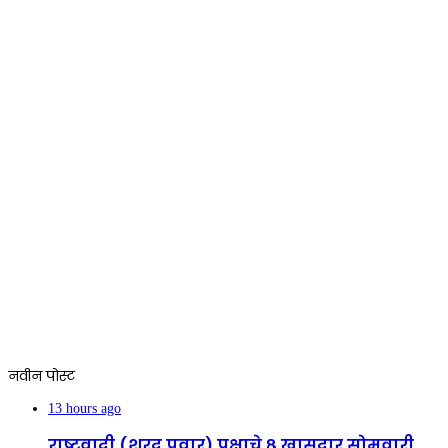
नवीन पोस्ट
13 hours ago
राष्ट्रवादी (शरद पवार) पक्षाचे ८ खासदार सोमवारी