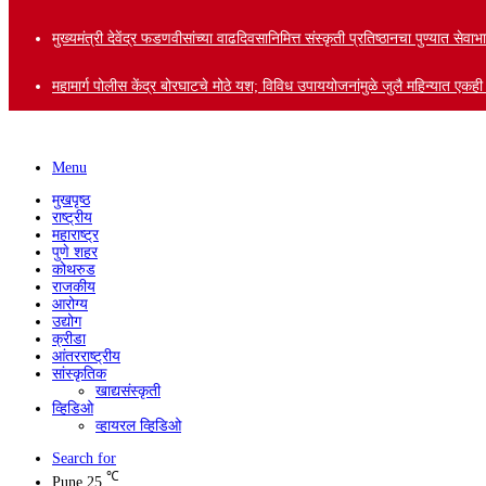
मुख्यमंत्री देवेंद्र फडणवीसांच्या वाढदिवसानिमित्त संस्कृती प्रतिष्ठानचा पुण्यात से
महामार्ग पोलीस केंद्र बोरघाटचे मोठे यश; विविध उपाययोजनांमुळे जुलै महिन्यात एकह
Menu
मुखपृष्ठ
राष्ट्रीय
महाराष्ट्र
पुणे शहर
कोथरुड
राजकीय
आरोग्य
उद्योग
क्रीडा
आंतरराष्ट्रीय
सांस्कृतिक
खाद्यसंस्कृती
व्हिडिओ
व्हायरल व्हिडिओ
Search for
℃
Pune
25