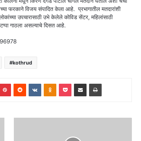
ुसारी कॉलनी मधून किरण दगडे पाटील चांगले मतदान घेतील अशी चर्चा
तांच्या फरकाने विजय संपादित केला आहे. प्रभागातील मतदारांशी
ये लोकांच्या उपचारासाठी उभे केलेले कोविड सेंटर, महिलांसाठी
ा टप्पा गाठला असल्याचे दिसत आहे.
kothrud
umblr
Pinterest
Reddit
VKontakte
Odnoklassniki
Pocket
Share via Email
Print