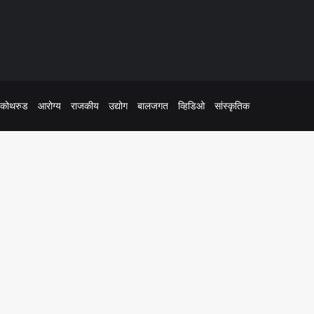
कोथरुड
आरोग्य
राजकीय
उद्योग
बालजगत
व्हिडिओ
सांस्कृतिक