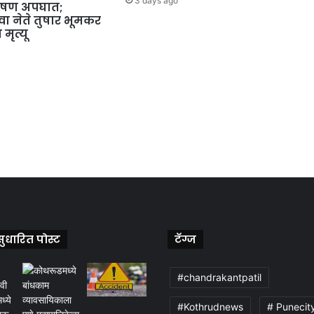
3 days ago
भीषण अपघात;
वा नेते तुषार भूमकर
मृत्यू
ुधारित पोस्ट
टॅग्ज
#chandrakantpatil
#Kothrudnews
# Punecit