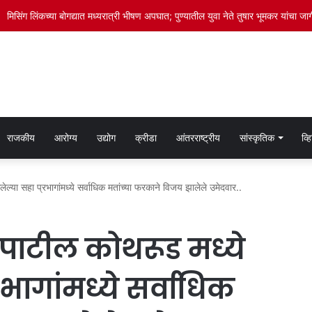
मिसिंग लिंकच्या बोगद्यात मध्यरात्री भीषण अपघात; पुण्यातील युवा नेते तुषार भूमकर यांचा जाग
राजकीय
आरोग्य
उद्योग
क्रीडा
आंतरराष्ट्रीय
सांस्कृतिक
व्
या सहा प्रभागांमध्ये सर्वाधिक मतांच्या फरकाने विजय झालेले उमेदवार..
पाटील कोथरूड मध्ये
भागांमध्ये सर्वाधिक