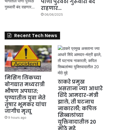
पाणी पुरवठा गुरूवारी बंद
राहणार…
06/06/2025
Recent Tech News
मिसिंग लिंकच्या
ठाकरे प्रमुख
बोगद्यात मध्यरात्री
असताना ज्या आधारे
भीषण अपघात;
शिंदे आमदार-मंत्री
पुण्यातील युवा नेते
झाले, ती घटनाच
तुषार भूमकर यांचा
नाकारली; कपिल
जागीच मृत्यू
सिब्बलांच्या
9 hours ago
युक्तिवादातील 20
मोठे मुद्दे