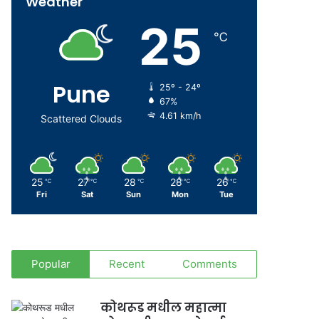
Weather
25
℃
Pune
25º - 24º
67%
4.61 km/h
Scattered Clouds
25
27
28
28
26
℃
℃
℃
℃
℃
Fri
Sat
Sun
Mon
Tue
Popular
Recent
Comments
कोथरूड मधील महात्मा