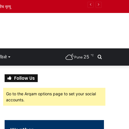
ीच मृत्यू
℃
25
Search
हिडिओ
Pune
for
Follow Us
Go to the Arqam options page to set your social
accounts.