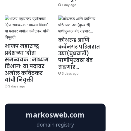
1 day ago
कोथरूड आणि
भाजप महाराष्ट्र
कर्वेनगर परिसरात
प्रदेशच्या ‘दौरा
उद्या(बुधवारी)
समन्वयक : माध्यम
पाणीपुरवठा बंद
विभाग’ या पदावर
राहणार…
अमोल कविटकर
3 days ago
यांची नियुक्ती
3 days ago