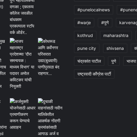
#punelocalnews
#punen
#warje
#पुणे
karvena
kothrud
maharashtra
pune city
shivsena
क
चंद्रकांत पाटील
पुणे
भाजपा
राष्ट्रवादी काँग्रेस पार्टी