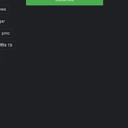
ews
gar
pmc
ोविड 19