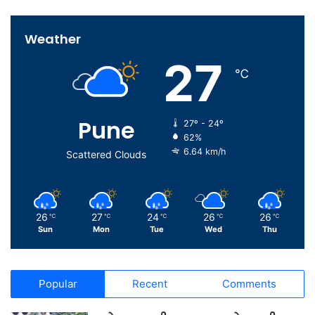
Weather
27
℃
Pune
27º - 24º
62%
6.64 km/h
Scattered Clouds
26
27
24
26
26
℃
℃
℃
℃
℃
Sun
Mon
Tue
Wed
Thu
Popular
Recent
Comments