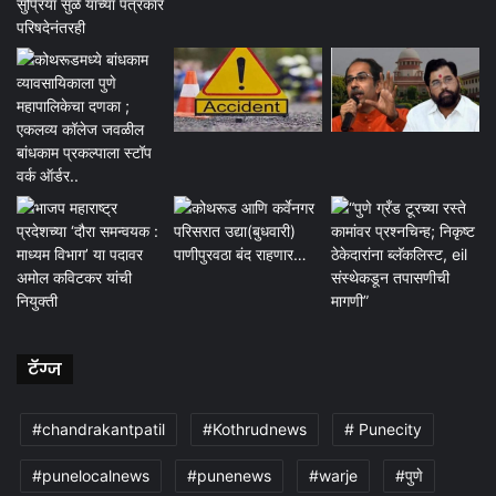
टॅग्ज
#chandrakantpatil
#Kothrudnews
# Punecity
#punelocalnews
#punenews
#warje
#पुणे