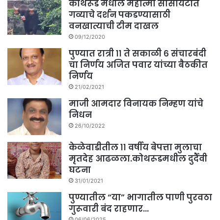
कोथरूड मधील महात्मा सोसायटीत
गव्याचे दर्शन पकडण्यासाठी
वनखात्याची टीम दाखल
09/12/2020
पुण्यात रात्री ११ ते सकाळी ६ संचारबंदी
चा निर्णय अजित पवार यांच्या बैठकीत
निर्णय
21/02/2021
माजी आमदार विनायक निम्हण यांचे
निधन
26/10/2022
केळेवाडीतील ११ वर्षीय बेपत्ता मुलाचा
मृतदेह आढळला.कोथरूडमधील दुर्दैवी
घटना
31/01/2021
पुण्यातील “या” भागातील पाणी पुरवठा
गुरूवारी बंद राहणार…
06/06/2025