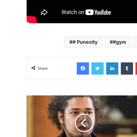
# Punecity
#gym
Facebook
Twitter
LinkedIn
T
Share