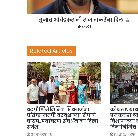
सुजात आंबेडकरांनी राज ठाकरेंना दिला हा
सल्ला
Related Articles
वटपौर्णिमेनिमित्त शिवगर्जना
कोथरूड बावध
प्रतिष्ठानतर्फे वटवृक्षाच्या रोपांचे
घनकचरा व्
वाटप..पर्यावरण संवर्धनाचा दिला
विभागाच्या वत
संदेश
दिनानिमित्त
30/06/2026
04/03/2026