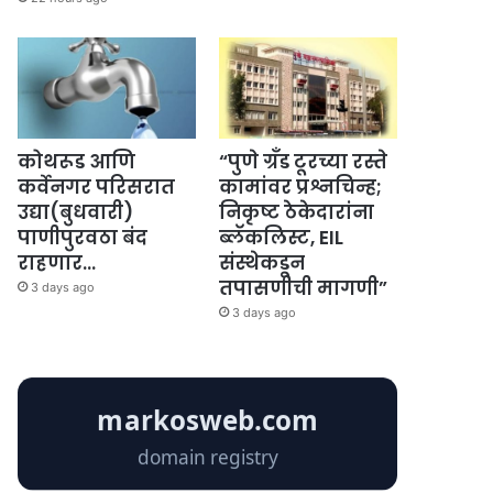
कोथरूड आणि
“पुणे ग्रँड टूरच्या रस्ते
कर्वेनगर परिसरात
कामांवर प्रश्नचिन्ह;
उद्या(बुधवारी)
निकृष्ट ठेकेदारांना
पाणीपुरवठा बंद
ब्लॅकलिस्ट, EIL
राहणार…
संस्थेकडून
तपासणीची मागणी”
3 days ago
3 days ago