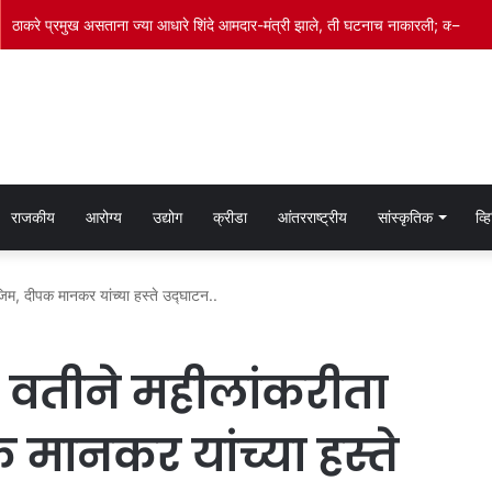
ठाकरे प्रमुख असताना ज्या आधारे शिंदे आमदार-मंत्री झाले, ती घटनाच नाकारली; कपिल सिब्बला
राजकीय
आरोग्य
उद्योग
क्रीडा
आंतरराष्ट्रीय
सांस्कृतिक
व्
जिम, दीपक मानकर यांच्या हस्ते उद्घाटन..
ा वतीने महीलांकरीता
 मानकर यांच्या हस्ते