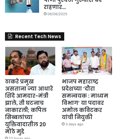
पाणी पुरवठा गुरूवारी बंद
राहणार…
06/06/2025
Recent Tech News
ठाकरे प्रमुख
भाजप महाराष्ट्र
असताना ज्या आधारे
प्रदेशच्या ‘दौरा
शिंदे आमदार-मंत्री
समन्वयक : माध्यम
झाले, ती घटनाच
विभाग’ या पदावर
नाकारली; कपिल
अमोल कविटकर
सिब्बलांच्या
यांची नियुक्ती
युक्तिवादातील 20
3 days ago
मोठे मुद्दे
22 hours ago