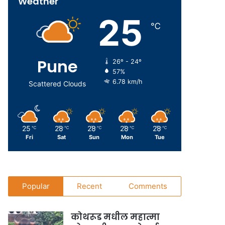
Weather
25
℃
Pune
26º - 24º
57%
6.78 km/h
Scattered Clouds
25
28
28
28
28
℃
℃
℃
℃
℃
Fri
Sat
Sun
Mon
Tue
Popular
Recent
Comments
कोथरूड मधील महात्मा