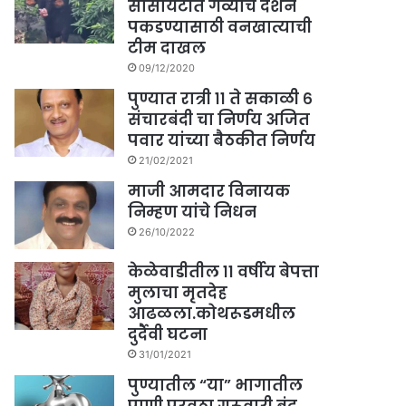
सोसायटीत गव्याचे दर्शन
पकडण्यासाठी वनखात्याची
टीम दाखल
09/12/2020
पुण्यात रात्री ११ ते सकाळी ६
संचारबंदी चा निर्णय अजित
पवार यांच्या बैठकीत निर्णय
21/02/2021
माजी आमदार विनायक
निम्हण यांचे निधन
26/10/2022
केळेवाडीतील ११ वर्षीय बेपत्ता
मुलाचा मृतदेह
आढळला.कोथरूडमधील
दुर्दैवी घटना
31/01/2021
पुण्यातील “या” भागातील