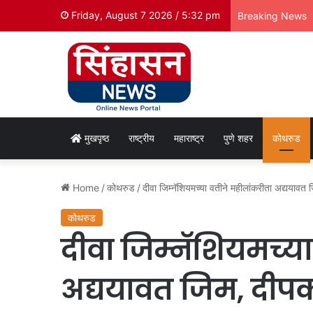
Friday, August 7 2026 / 5:32 pm
Breaking News
मुखपृष्ठ
राष्ट्रीय
महाराष्ट्र
पुणे शहर
कोथरुड
Home
/
कोथरुड
/
दीवा जिम्नॅशियमच्या वतीने महीलांकरीता अद्ययावत 
कोथरुड
दीवा जिम्नॅशियमच्य
अद्ययावत जिम, दीपक