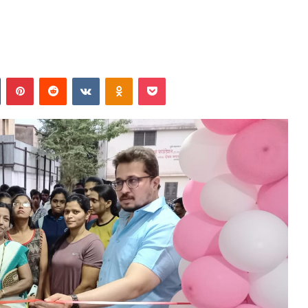
In
Tumblr
Pinterest
Reddit
VKontakte
Odnoklassniki
Pocket