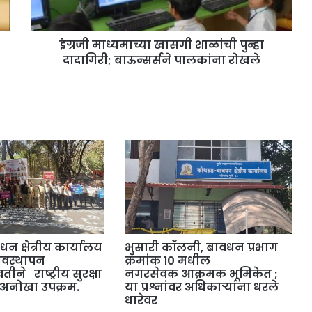
इंग्रजी माध्यमाच्या खासगी शाळांची पुन्हा
दादागिरी; बाऊन्सर्सने पालकांना रोखले
न क्षेत्रीय कार्यालय
भुसारी कॉलनी, बावधन प्रभाग
यवस्थापन
क्रमांक १० मधील
ीने राष्ट्रीय सुरक्षा
नगरसेवक आक्रमक भूमिकेत ;
 अनोखा उपक्रम.
या प्रश्नांवर अधिकाऱ्यांना धरले
धारेवर