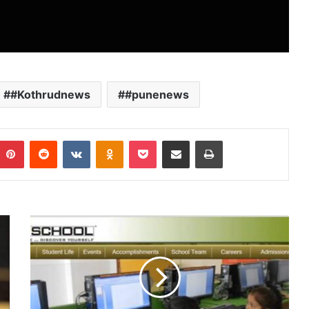
#Kothrudnews
#punenews
umblr
Pinterest
Reddit
VKontakte
Odnoklassniki
Pocket
Share via Email
Print