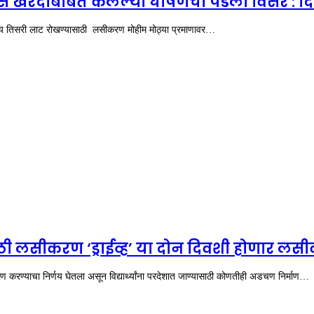
स खरेदीबाबत केलेल्या घोषणेचा पडला विसर : द
ंभाव्य तिसरी लाट रोखण्यासाठी लसीकरण मोहीम मोठ्या प्रमाणावर…
ांसाठी लसीकरण ‘ड्राईव्ह’ या दोन दिवशी होणार ल
सीकरण करण्याचा निर्णय घेतला असून विद्यार्थ्यांना परदेशात जाण्यासाठी कोणतीही अडचण निर्माण…