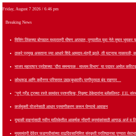
Friday, August 7 2026 / 6:46 pm
Breaking News
मिसिंग लिंकच्या बोगद्यात मध्यरात्री भीषण अपघात; पुण्यातील युवा नेते तुषार भूमकर य
ठाकरे प्रमुख असताना ज्या आधारे शिंदे आमदार-मंत्री झाले, ती घटनाच नाकारली; कपिल 
भाजप महाराष्ट्र प्रदेशच्या ‘दौरा समन्वयक : माध्यम विभाग’ या पदावर अमोल कविटक
कोथरूड आणि कर्वेनगर परिसरात उद्या(बुधवारी) पाणीपुरवठा बंद राहणार…
“पुणे ग्रँड टूरच्या रस्ते कामांवर प्रश्नचिन्ह; निकृष्ट ठेकेदारांना ब्लॅकलिस्ट, EIL
कर्जमुक्ती योजनेसाठी आधार प्रमाणीकरण करून घेण्याचे आवाहन
दुचाकी वाहनांसाठी नवीन मालिकेतील आकर्षक नोंदणी क्रमांकांसाठी आगाऊ अर्ज व लि
मुख्यमंत्री देवेंद्र फडणवीसांच्या वाढदिवसानिमित्त संस्कृती प्रतिष्ठानचा पुण्यात से