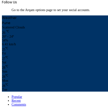
Follow Us
Go to the Arqam options page to set your social accounts.
Weather
Pune
Scattered Clouds
℃
26
26º - 24º
54%
6.41 km/h
℃
25
Fri
℃
27
Sat
℃
28
Sun
℃
28
Mon
℃
28
Tue
Popular
Recent
Comments