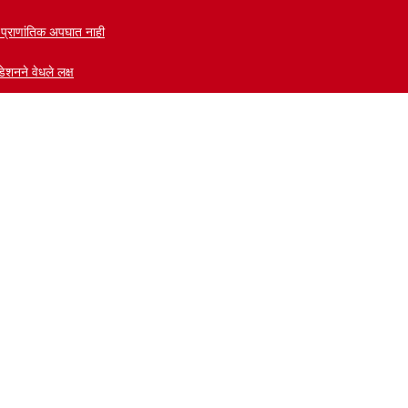
ी प्राणांतिक अपघात नाही
ेशनने वेधले लक्ष