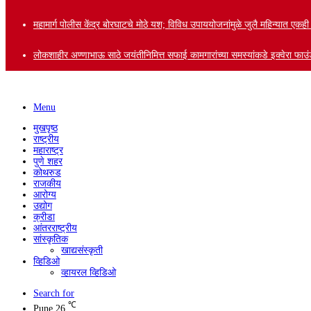
महामार्ग पोलीस केंद्र बोरघाटचे मोठे यश; विविध उपाययोजनांमुळे जुलै महिन्यात एकह
लोकशाहीर अण्णाभाऊ साठे जयंतीनिमित्त सफाई कामगारांच्या समस्यांकडे इक्वेरा फाउंड
Menu
मुखपृष्ठ
राष्ट्रीय
महाराष्ट्र
पुणे शहर
कोथरुड
राजकीय
आरोग्य
उद्योग
क्रीडा
आंतरराष्ट्रीय
सांस्कृतिक
खाद्यसंस्कृती
व्हिडिओ
व्हायरल व्हिडिओ
Search for
℃
Pune
26