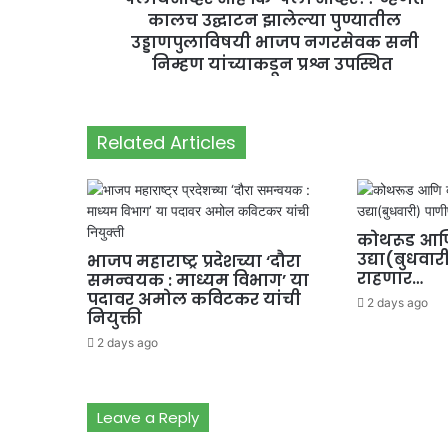
कालच उद्घाटन झालेल्या पुण्यातील
उड्डाणपुलाविषयी भाजप नगरसेवक सनी
निम्हण यांच्याकडून प्रश्न उपस्थित
Related Articles
कोथरूड आणि
उद्या(बुधवार
भाजप महाराष्ट्र प्रदेशच्या ‘दौरा
राहणार…
समन्वयक : माध्यम विभाग’ या
पदावर अमोल कविटकर यांची
2 days ago
नियुक्ती
2 days ago
Leave a Reply