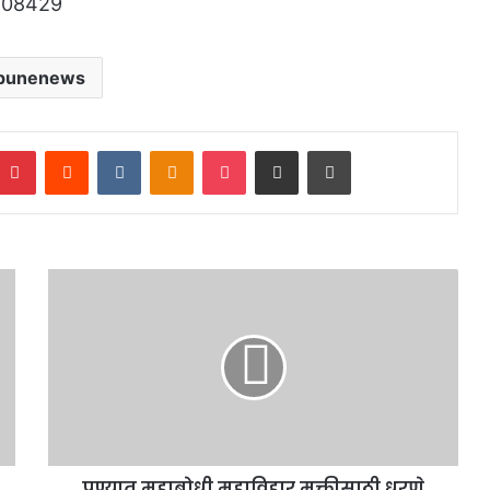
punenews
mblr
Pinterest
Reddit
VKontakte
Odnoklassniki
Pocket
Share via Email
Print
पुण्यात महाबोधी महाविहार मुक्तीसाठी धरणे