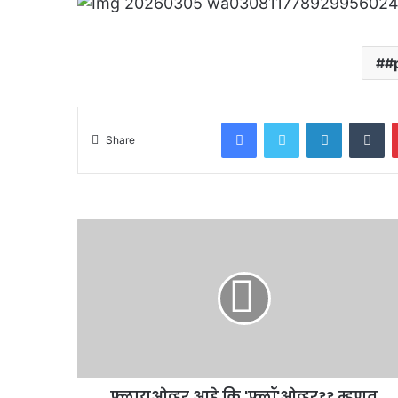
#
Facebook
Twitter
LinkedIn
Tu
Share
फ्लायओव्हर आहे कि 'फ्लॉ'ओव्हर?? म्हणत