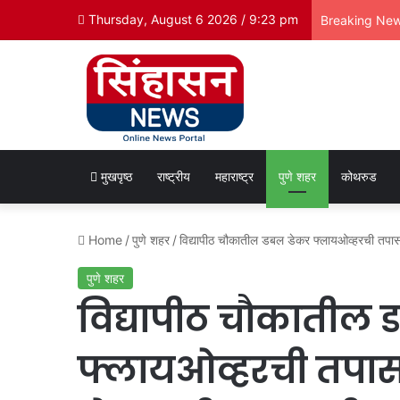
Thursday, August 6 2026 / 9:23 pm
Breaking Ne
मुखपृष्ठ
राष्ट्रीय
महाराष्ट्र
पुणे शहर
कोथरुड
Home
/
पुणे शहर
/
विद्यापीठ चौकातील डबल डेकर फ्लायओव्हरची तपास
पुणे शहर
विद्यापीठ चौकातील
फ्लायओव्हरची तपास