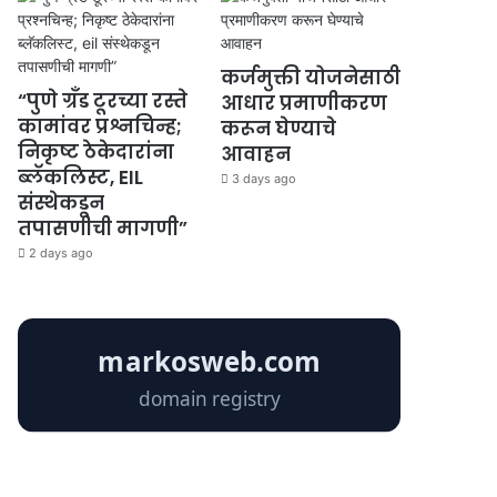
कर्जमुक्ती योजनेसाठी
“पुणे ग्रँड टूरच्या रस्ते
आधार प्रमाणीकरण
कामांवर प्रश्नचिन्ह;
करून घेण्याचे
निकृष्ट ठेकेदारांना
आवाहन
ब्लॅकलिस्ट, EIL
3 days ago
संस्थेकडून
तपासणीची मागणी”
2 days ago