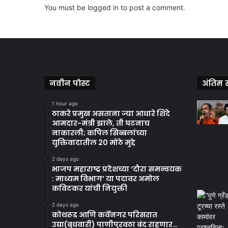
You must be
logged in
to post a comment.
नवीन पोस्ट
अंतिम स
1 hour ago
ठाकरे प्रमुख असताना ज्या आधारे शिंदे
आमदार-मंत्री झाले, ती घटनाच
नाकारली; कपिल सिब्बलांच्या
युक्तिवादातील 20 मोठे मुद्दे
2 days ago
भाजप महाराष्ट्र प्रदेशच्या ‘दौरा समन्वयक
: माध्यम विभाग’ या पदावर अमोल
कविटकर यांची नियुक्ती
2 days ago
कोथरूड आणि कर्वेनगर परिसरात
उद्या(बुधवारी) पाणीपुरवठा बंद राहणार…