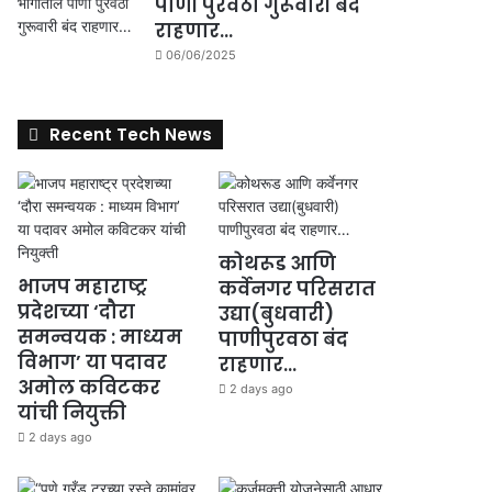
पाणी पुरवठा गुरूवारी बंद
राहणार…
06/06/2025
Recent Tech News
कोथरूड आणि
भाजप महाराष्ट्र
कर्वेनगर परिसरात
प्रदेशच्या ‘दौरा
उद्या(बुधवारी)
समन्वयक : माध्यम
पाणीपुरवठा बंद
विभाग’ या पदावर
राहणार…
अमोल कविटकर
2 days ago
यांची नियुक्ती
2 days ago