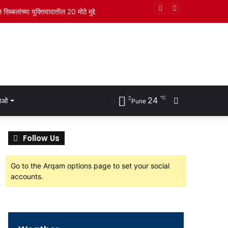
ची नियुक्ती
℃
24
Search
डिओ
Pune
for
Follow Us
Go to the Arqam options page to set your social
accounts.