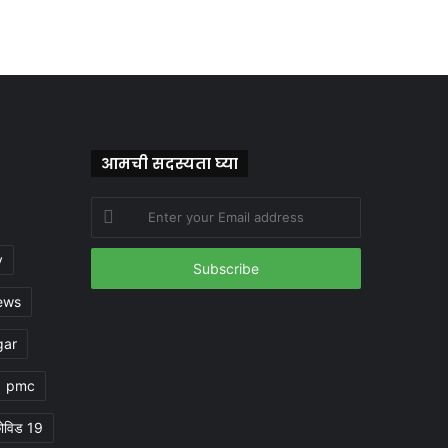
आमची सदस्यता घ्या
Enter
your
Email
y
address
ews
gar
pmc
ोविड 19