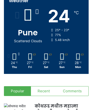
Weather
24
℃
Pune
25º - 23º
77%
5.48 km/h
Scattered Clouds
24
27
27
27
28
℃
℃
℃
℃
℃
Thu
Fri
Sat
Sun
Mon
Popular
Recent
Comments
कोथरूड मधील महात्मा