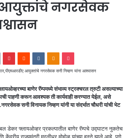
युक्तांचे नगरसेवक
आश्वासन
In
Tumblr
Pinterest
Reddit
VKontakte
Odnoklassniki
Pocket
लायओव्हरच्या बाणेर रॅम्पमध्ये संभाव्य स्ट्रक्चरल त्रुटी असल्याच्या
स्थळाची पाहणी करून आवश्यक ती कार्यवाही करण्यात येईल, असे
गरसेवक सनी विनायक निम्हण यांनी या संदर्भात चौधरी यांची भेट
बल डेकर फ्लायओव्हर प्रकल्पातील बाणेर रॅम्पचे उद्घाटन नुकतेच
ि केंद्रीय राज्यमंत्री मुरलीधर मोहोळ यांच्या हस्ते झाले आहे. पुणे