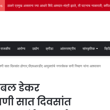
ws
भाजप महाराष्ट्र प्रदेशच्या ‘दौरा समन्वयक : माध्यम विभाग’ या पदावर अमोल कविटकर यां
राजकीय
आरोग्य
उद्योग
क्रीडा
आंतरराष्ट्रीय
सांस्कृतिक
व्हि
णी सात दिवसांत होणार,पीएमआरडीए आयुक्तांचे नगरसेवक सनी निम्हण यांना आश्वासन
 डबल डेकर
णी सात दिवसांत