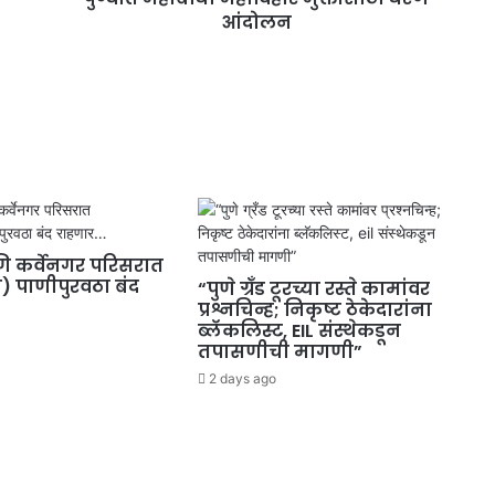
आंदोलन
 कर्वेनगर परिसरात
ी) पाणीपुरवठा बंद
“पुणे ग्रँड टूरच्या रस्ते कामांवर
प्रश्नचिन्ह; निकृष्ट ठेकेदारांना
ब्लॅकलिस्ट, EIL संस्थेकडून
तपासणीची मागणी”
2 days ago