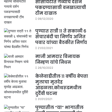
सोसायटीत गव्याचे दर्शन
पकडण्यासाठी वनखात्याची
टीम दाखल
09/12/2020
पुण्यात रात्री ११ ते सकाळी ६
संचारबंदी चा निर्णय अजित
पवार यांच्या बैठकीत निर्णय
21/02/2021
माजी आमदार विनायक
निम्हण यांचे निधन
26/10/2022
केळेवाडीतील ११ वर्षीय बेपत्ता
मुलाचा मृतदेह
आढळला.कोथरूडमधील
दुर्दैवी घटना
31/01/2021
पुण्यातील “या” भागातील