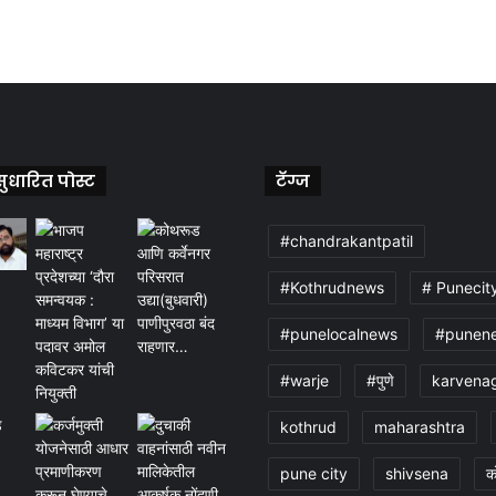
ुधारित पोस्ट
टॅग्ज
#chandrakantpatil
#Kothrudnews
# Punecit
#punelocalnews
#punen
#warje
#पुणे
karvena
kothrud
maharashtra
pune city
shivsena
क