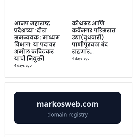
भाजप महाराष्ट्र
कोथरूड आणि
प्रदेशच्या ‘दौरा
कर्वेनगर परिसरात
समन्वयक : माध्यम
उद्या(बुधवारी)
विभाग’ या पदावर
पाणीपुरवठा बंद
अमोल कविटकर
राहणार…
यांची नियुक्ती
4 days ago
4 days ago