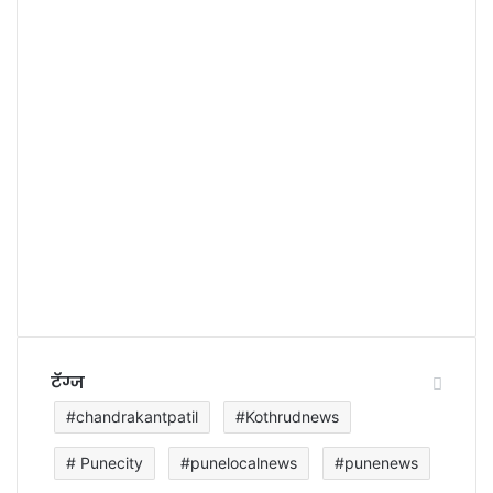
टॅग्ज
#chandrakantpatil
#Kothrudnews
# Punecity
#punelocalnews
#punenews