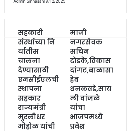
Admin Sinhasan
19/12/2025
सहकारी
माजी
संस्थांच्या नि
नगरसेवक
र्यातीस
सचिन
चालना
दोडके,विकास
देण्यासाठी
दांगट,बाळासा
एनसीईएलची
हेब
स्थापना
धनकवडे,साय
सहकार
ली वांजळे
राज्यमंत्री
यांचा
मुरलीधर
भाजपमध्ये
मोहोळ यांची
प्रवेश