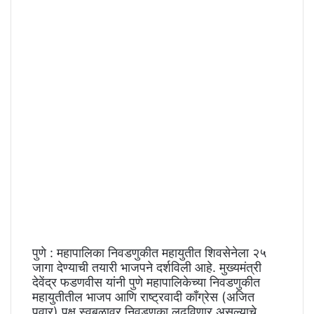
पुणे : महापालिका निवडणुकीत महायुतीत शिवसेनेला २५
जागा देण्याची तयारी भाजपने दर्शविली आहे. मुख्यमंत्री
देवेंद्र फडणवीस यांनी पुणे महापालिकेच्या निवडणुकीत
महायुतीतील भाजप आणि राष्ट्रवादी काँग्रेस (अजित
पवार) पक्ष स्वबळावर निवडणुका लढविणार असल्याचे