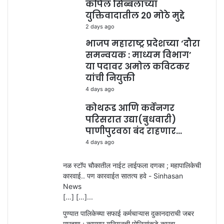
कपिल सिब्बलांच्या
युक्तिवादातील 20 मोठे मुद्दे
2 days ago
भाजप महाराष्ट्र प्रदेशच्या ‘दौरा
समन्वयक : माध्यम विभाग’
या पदावर अमोल कविटकर
यांची नियुक्ती
4 days ago
कोथरूड आणि कर्वेनगर
परिसरात उद्या(बुधवारी)
पाणीपुरवठा बंद राहणार…
4 days ago
नळ स्टॉप चौकातील नाईट लाईफला दणका ; महापालिकेची
कारवाई.. पण कारवाईत सातत्य हवे - Sinhasan
News
[…] […]...
पुण्यात पालिकेच्या सफाई कर्मचाऱ्यास दुकानदाराची जबर
मारहाण ; कामगार युनियनची पोलिसांकडे कारवा