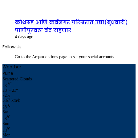
कोथरूड आणि कर्वेनगर परिसरात उद्या(बुधवारी)
पाणीपुरवठा बंद राहणार…
4 days ago
Follow Us
Go to the Arqam options page to set your social accounts.
Weather
Pune
Scattered Clouds
℃
23
28º - 23º
72%
3.67 km/h
℃
28
Sat
℃
28
Sun
℃
28
Mon