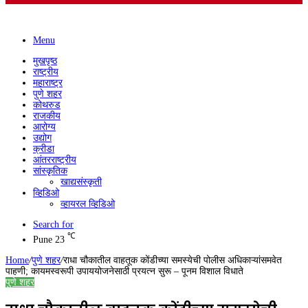
Menu
मुखपृष्ठ
राष्ट्रीय
महाराष्ट्र
पुणे शहर
कोथरुड
राजकीय
आरोग्य
उद्योग
क्रीडा
आंतरराष्ट्रीय
सांस्कृतिक
खाद्यसंस्कृती
व्हिडिओ
व्हायरल व्हिडिओ
Search for
℃
Pune
23
Home
/
पुणे शहर
/
राधा चौकातील वाहतूक कोंडीच्या समस्येची पोलीस अधिकाऱ्यांसमवेत
पाहणी; कायमस्वरूपी उपाययोजनेसाठी प्रयत्न सुरू – पूनम विशाल विधाते
पुणे शहर