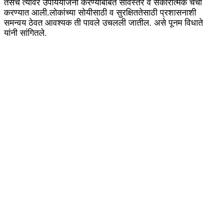
तसेच त्यावर उपाययोजना करण्याबाबत सविस्तर व सकारात्मक चर्चा
करण्यात आली.लोकांच्या सोयीसाठी व सुरक्षिततेसाठी प्रशासनाशी
समन्वय ठेवत आवश्यक ती पावले उचलली जातील. असे पूनम विधाते
यांनी सांगितले.