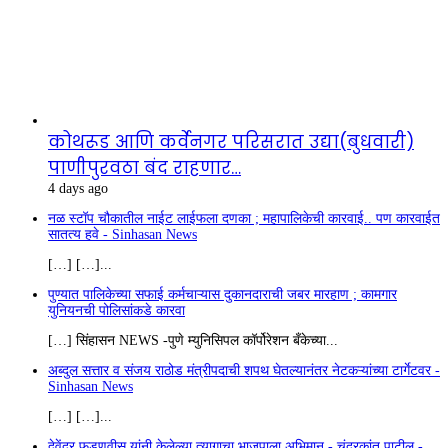
कोथरूड आणि कर्वेनगर परिसरात उद्या(बुधवारी)
पाणीपुरवठा बंद राहणार…
4 days ago
नळ स्टॉप चौकातील नाईट लाईफला दणका ; महापालिकेची कारवाई.. पण कारवाईत
सातत्य हवे - Sinhasan News
[…] […]...
पुण्यात पालिकेच्या सफाई कर्मचाऱ्यास दुकानदाराची जबर मारहाण ; कामगार
युनियनची पोलिसांकडे कारवा
[…] सिंहासन NEWS -पुणे म्युनिसिपल कॉर्पोरेशन बँकेच्या...
अब्दुल सत्तार व संजय राठोड मंत्रीपदाची शपथ घेतल्यानंतर नेटकऱ्यांच्या टार्गेटवर -
Sinhasan News
[…] […]...
देवेंद्र फडणवीस यांनी केलेल्या त्यागाचा भाजपाला अभिमान - चंद्रकांत पाटील -