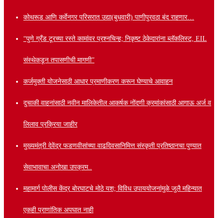
कोथरूड आणि कर्वेनगर परिसरात उद्या(बुधवारी) पाणीपुरवठा बंद राहणार…
“पुणे ग्रँड टूरच्या रस्ते कामांवर प्रश्नचिन्ह; निकृष्ट ठेकेदारांना ब्लॅकलिस्ट, EIL
संस्थेकडून तपासणीची मागणी”
कर्जमुक्ती योजनेसाठी आधार प्रमाणीकरण करून घेण्याचे आवाहन
दुचाकी वाहनांसाठी नवीन मालिकेतील आकर्षक नोंदणी क्रमांकांसाठी आगाऊ अर्ज व
लिलाव प्रक्रिया जाहीर
मुख्यमंत्री देवेंद्र फडणवीसांच्या वाढदिवसानिमित्त संस्कृती प्रतिष्ठानचा पुण्यात
सेवाभावाचा अनोखा उपक्रम..
महामार्ग पोलीस केंद्र बोरघाटचे मोठे यश; विविध उपाययोजनांमुळे जुलै महिन्यात
एकही प्राणांतिक अपघात नाही