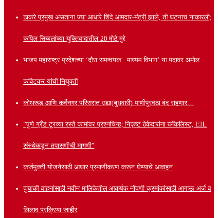
ठाकरे प्रमुख असताना ज्या आधारे शिंदे आमदार-मंत्री झाले, ती घटनाच नाकारली;
कपिल सिब्बलांच्या युक्तिवादातील 20 मोठे मुद्दे
भाजप महाराष्ट्र प्रदेशच्या ‘दौरा समन्वयक : माध्यम विभाग’ या पदावर अमोल
कविटकर यांची नियुक्ती
कोथरूड आणि कर्वेनगर परिसरात उद्या(बुधवारी) पाणीपुरवठा बंद राहणार…
“पुणे ग्रँड टूरच्या रस्ते कामांवर प्रश्नचिन्ह; निकृष्ट ठेकेदारांना ब्लॅकलिस्ट, EIL
संस्थेकडून तपासणीची मागणी”
कर्जमुक्ती योजनेसाठी आधार प्रमाणीकरण करून घेण्याचे आवाहन
दुचाकी वाहनांसाठी नवीन मालिकेतील आकर्षक नोंदणी क्रमांकांसाठी आगाऊ अर्ज व
लिलाव प्रक्रिया जाहीर