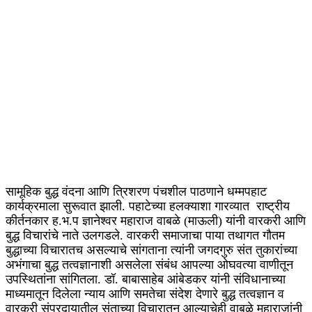
सामूहिक बुद्ध वंदना आणि त्रिशरण पंचशील पाठणाने धम्मपहाट
कार्यक्रमाला सुरूवात झाली. पहाटेच्या हलक्याशा गारव्यात राष्ट्रीय
कीर्तनकार ह.भ.प ज्ञानेश्वर महाराज वाबळे (माऊली) यांनी वारकरी आणि
बुद्ध विचारांचे नाते उलगडले. वारकरी समाजाचा पाया तथागत गौतम
बुद्धाच्या विचारातच असल्याचे सांगताना त्यांनी जगदगुरु संत तुकारांच्या
अभंगाचा बुद्ध तत्वज्ञानाशी असलेला संबंध आपल्या ओघवत्या वाणीतून
उपस्थितांना सांगितला. डॉ. बाबासाहेब आंबेडकर यांनी संविधानाच्या
माध्यमातून दिलेला न्याय आणि समतेचा संदेश देणारे बुद्ध तत्वज्ञान व
वारकरी संप्रदायातील संताच्या विचारातून आल्याचेही वाबळे महाराजांनी