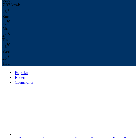
62%
7.03 km/h
℃
26
Sun
℃
27
Mon
℃
24
Tue
℃
26
Wed
℃
26
Thu
Popular
Recent
Comments