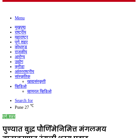
Menu
मुखपृष्ठ
राष्ट्रीय
महाराष्ट्र
पुणे शहर
कोथरुड
राजकीय
आरोग्य
उद्योग
क्रीडा
आंतरराष्ट्रीय
सांस्कृतिक
खाद्यसंस्कृती
व्हिडिओ
व्हायरल व्हिडिओ
Search for
℃
Pune
27
पुणे शहर
पुण्यात बुद्ध पौर्णिमेनिमित्त मंगलमय