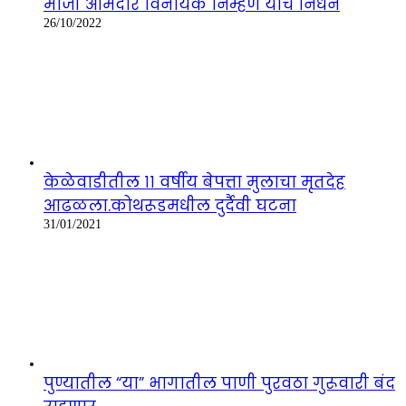
माजी आमदार विनायक निम्हण यांचे निधन
26/10/2022
केळेवाडीतील ११ वर्षीय बेपत्ता मुलाचा मृतदेह
आढळला.कोथरूडमधील दुर्दैवी घटना
31/01/2021
पुण्यातील “या” भागातील पाणी पुरवठा गुरूवारी बंद