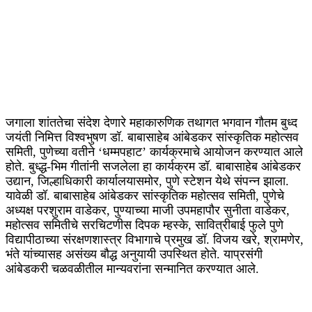
जगाला शांततेचा संदेश देणारे महाकारुणिक तथागत भगवान गौतम बुध्द
जयंती निमित्त विश्वभुषण डॉ. बाबासाहेब आंबेडकर सांस्कृतिक महोत्सव
समिती, पुणेच्या वतीने ‘धम्मपहाट’ कार्यक्रमाचे आयोजन करण्यात आले
होते. बुध्द्ध-भिम गीतांनी सजलेला हा कार्यक्रम डॉ. बाबासाहेब आंबेडकर
उद्यान, जिल्हाधिकारी कार्यालयासमोर, पुणे स्टेशन येथे संपन्न झाला.
यावेळी डॉ. बाबासाहेब आंबेडकर सांस्कृतिक महोत्सव समिती, पुणेचे
अध्यक्ष परशुराम वाडेकर, पुण्याच्या माजी उपमहापौर सुनीता वाडेकर,
महोत्सव समितीचे सरचिटणीस दिपक म्हस्के, सावित्रीबाई फुले पुणे
विद्यापीठाच्या संरक्षणशास्त्र विभागाचे प्रमुख डॉ. विजय खरे, श्रामणेर,
भंते यांच्यासह असंख्य बौद्ध अनुयायी उपस्थित होते. याप्रसंगी
आंबेडकरी चळवळीतील मान्यवरांना सन्मानित करण्यात आले.