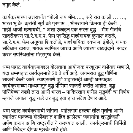
नमूद केले.
कार्यक्रमाच्या उत्तरार्धात “बोलो जय भीम….., सरे रात काळी …….,
भारत भू के क्रांती सूर्य को प्रणाम.., भीमरायाने किमया ही केली..,
माझी आजी म्हणायची..” अशा एकाहून एक सरस बुद्ध – भीम गीतांचे
सादरीकरण सा.रे.ग.म.प. फेम प्रसिद्ध पार्श्वगायक कुणाल वराळे,
सा.रे.ग.म. फेम अनुष्का शिकतोडे, पार्श्वगायिका स्वप्नजा इंगोले, गायक
संविधान खरात, गायक स्वप्निल जाधव आणि त्यांच्या वाद्यवृंदाने सादर
करत उपस्थितांना मंत्रमुग्ध केले.
धम्म पहाट कार्यक्रमाबद्दल बोलताना आयोजक परशुराम वाडेकर म्हणाले,
यंदा धम्मपहाट कार्यक्रमाचे 20 वे वर्षे आहे. जगभरात बुद्ध पौर्णिमा
साजरी केली जाते. त्याप्रमाणे पुणे शहारातही आम्ही धम्मपहाट
कार्यक्रमाच्या माध्यमातून बुद्ध पौर्णिमा साजरी करीत आहोत. बुद्ध
पौर्णिमेच्या काही तास आधी भारत – पाकिस्तान मधील युद्धबंदी चा निर्णय
म्हणजे जगाला युद्ध नव्हे तर बुद्ध हवा हाच संदेश देणार आहे.
धम्म पहाट कार्यक्रमाची सांगता पाहेलगाम हल्ल्या तील मृतांना आणि
त्यानंतर पाकच्या गोळीबारात शाहिद झालेल्या जवानांना श्रद्धांजली
अर्पण करून आणि राष्ट्रगीताने करण्यात आली. कार्यक्रमाची निर्मिती
आणि निवेदन दीपक म्हस्के यांचे होते.