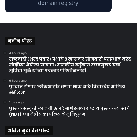
नवीन पोस्ट
4 hours ago
राष्ट्रवादी (शरद पवार) पक्षाचे ८ खासदार सोमवारी पंतप्रधान नरेंद्र
मोदींच्या भेटीला जाणार ; राजकीय वर्तुळात उलटसुलट चर्चा..
सुप्रिया सुळे यांच्या पत्रकार परिषदेनंतरही
6 hours ago
पुण्यात होणार ‘लोकशाहीर अण्णा भाऊ साठे विचारवेध साहित्य
संमेलन’
1 day ago
पुस्तक संस्कृतीला नवी ऊर्जा; बाणेरमध्ये राष्ट्रीय पुस्तक न्यासाचे
(NBT) च्या क्षेत्रीय कार्यालयाचे भूमिपूजन
अंतिम सुधारित पोस्ट