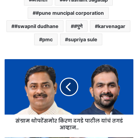
#pune muncipal corporation
#swapnil dudhane
#पुणे
karvenagar
pmc
supriya sule
संग्राम थोपटेंसमोर किरण दगडे पाटील यांचं तगडं
आव्हान..