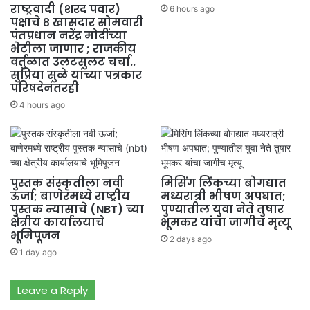
राष्ट्रवादी (शरद पवार)
6 hours ago
पक्षाचे ८ खासदार सोमवारी
पंतप्रधान नरेंद्र मोदींच्या
भेटीला जाणार ; राजकीय
वर्तुळात उलटसुलट चर्चा..
सुप्रिया सुळे यांच्या पत्रकार
परिषदेनंतरही
4 hours ago
पुस्तक संस्कृतीला नवी
मिसिंग लिंकच्या बोगद्यात
ऊर्जा; बाणेरमध्ये राष्ट्रीय
मध्यरात्री भीषण अपघात;
पुस्तक न्यासाचे (NBT) च्या
पुण्यातील युवा नेते तुषार
क्षेत्रीय कार्यालयाचे
भूमकर यांचा जागीच मृत्यू
भूमिपूजन
2 days ago
1 day ago
Leave a Reply