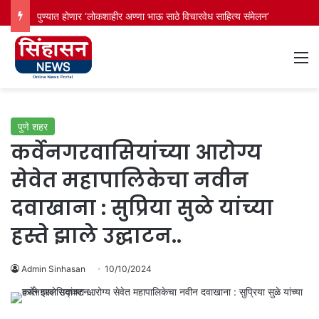
पुण्यात होणार ‘लोकशाहीर अण्णा भाऊ साठे विचारवेध साहित्य संमेलन’
M
पुणे शहर
कर्वेनगरवासियांच्या आरोग्य
सेवेत महापालिकेचा नवीन
दवाखाना : सुप्रिया सुळे यांच्या
हस्ते झाले उद्घाटन..
Admin Sinhasan
10/10/2024