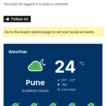
You must be
logged in
to post a comment.
Follow Us
Go to the Arqam options page to set your social accounts.
Weather
24
℃
Pune
25º - 22º
79%
3.24 km/h
Scattered Clouds