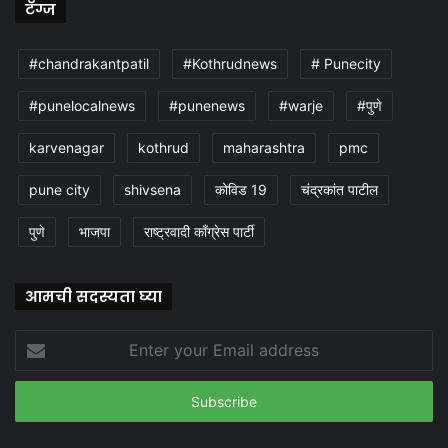
टॅग्ज
#chandrakantpatil
#Kothrudnews
# Punecity
#punelocalnews
#punenews
#warje
#पुणे
karvenagar
kothrud
maharashtra
pmc
pune city
shivsena
कोविड 19
चंद्रकांत पाटील
पुणे
भाजपा
राष्ट्रवादी काँग्रेस पार्टी
आमची सदस्यता घ्या
Enter
your
Email
address