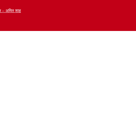
ळेल – अमित शाह