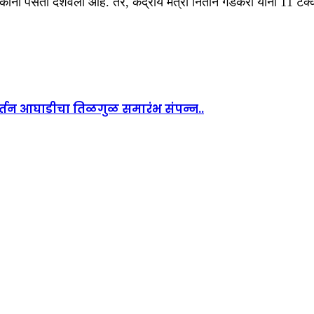
ंनी पसंती दर्शवली आहे. तर, केंद्रीय मंत्री नितीन गडकरी यांना 11 टक्के 
िवर्तन आघाडीचा तिळगुळ समारंभ संपन्न..