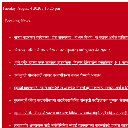
Tuesday, August 4 2026 / 10:26 pm
Breaking News
भाजप महाराष्ट्र प्रदेशच्या ‘दौरा समन्वयक : माध्यम विभाग’ या पदावर अमोल कविटक
कोथरूड आणि कर्वेनगर परिसरात उद्या(बुधवारी) पाणीपुरवठा बंद राहणार…
“पुणे ग्रँड टूरच्या रस्ते कामांवर प्रश्नचिन्ह; निकृष्ट ठेकेदारांना ब्लॅकलिस्ट, EIL
कर्जमुक्ती योजनेसाठी आधार प्रमाणीकरण करून घेण्याचे आवाहन
दुचाकी वाहनांसाठी नवीन मालिकेतील आकर्षक नोंदणी क्रमांकांसाठी आगाऊ अर्ज व लि
मुख्यमंत्री देवेंद्र फडणवीसांच्या वाढदिवसानिमित्त संस्कृती प्रतिष्ठानचा पुण्यात से
महामार्ग पोलीस केंद्र बोरघाटचे मोठे यश; विविध उपाययोजनांमुळे जुलै महिन्यात एकह
लोकशाहीर अण्णाभाऊ साठे जयंतीनिमित्त सफाई कामगारांच्या समस्यांकडे इक्वेरा फाउंड