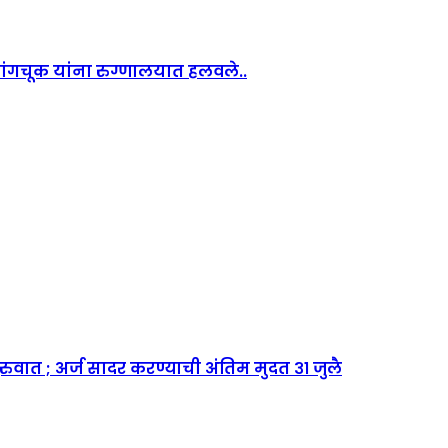
ंगचूक यांना रुग्णालयात हलवले..
सुरुवात ; अर्ज सादर करण्याची अंतिम मुदत ३१ जुलै