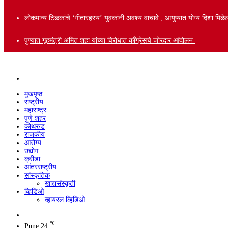
लोकमान्य टिळकांचे ‘गीतारहस्य’ युवकांनी अवश्य वाचावे ; आयुष्यात योग्य दिशा मि
पुण्यात गृहमंत्री अमित शहा यांच्या विरोधात काँग्रेसचे जोरदार आंदोलन
Menu
मुखपृष्ठ
राष्ट्रीय
महाराष्ट्र
पुणे शहर
कोथरुड
राजकीय
आरोग्य
उद्योग
क्रीडा
आंतरराष्ट्रीय
सांस्कृतिक
खाद्यसंस्कृती
व्हिडिओ
व्हायरल व्हिडिओ
Search
for
℃
Pune
24