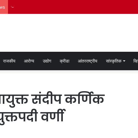
ews
भाजप महाराष्ट्र प्रदेशच्या ‘दौरा समन्वयक : माध्यम विभाग’ या पदावर अमोल कविटकर य
राजकीय
आरोग्य
उद्योग
क्रीडा
आंतरराष्ट्रीय
सांस्कृतिक
व्
युक्त संदीप कर्णिक
क्तपदी वर्णी