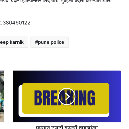
तपदी बदली झाल्यानंतर शिंदे यांची मुंबईला बदली करण्यात आली
eep karnik
pune police
पुण्यात एसटी बसची वाहनांना