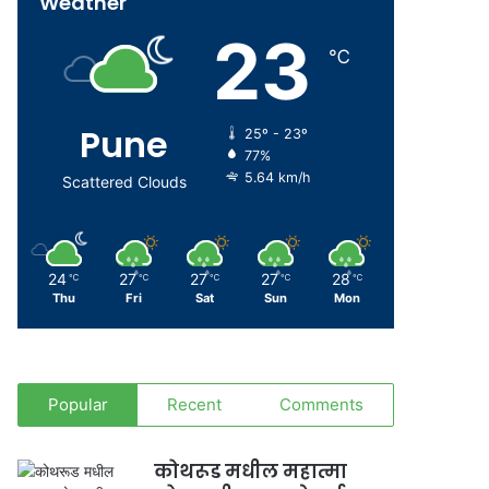
Weather
23
℃
Pune
25º - 23º
77%
5.64 km/h
Scattered Clouds
24
27
27
27
28
℃
℃
℃
℃
℃
Thu
Fri
Sat
Sun
Mon
Popular
Recent
Comments
कोथरूड मधील महात्मा