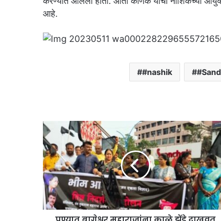
करण्यात आलेली होती. आता कर्णिक यांची नाशिकच्या आयुक्
आहे.
#nashik
#Sand
पुण्यात बागेश्वर महाराजांना काळे झेंडे दाखवत