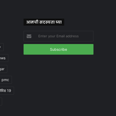
आमची सदस्यता घ्या
Enter
your
Email
y
address
ews
gar
pmc
ोविड 19