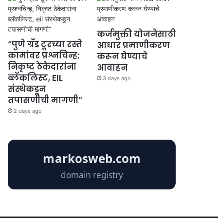
कर्जमुक्ती योजनेसाठी
“पुणे ग्रँड टूरच्या रस्ते
आधार प्रमाणीकरण
कामांवर प्रश्नचिन्ह;
करून घेण्याचे
निकृष्ट ठेकेदारांना
आवाहन
ब्लॅकलिस्ट, EIL
3 days ago
संस्थेकडून
तपासणीची मागणी”
2 days ago