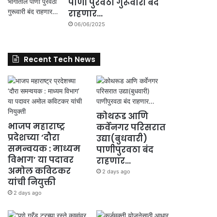
पाणी पुरवठा गुरूवारी बंद
राहणार…
06/06/2025
Recent Tech News
कोथरूड आणि
भाजप महाराष्ट्र
कर्वेनगर परिसरात
प्रदेशच्या ‘दौरा
उद्या(बुधवारी)
समन्वयक : माध्यम
पाणीपुरवठा बंद
विभाग’ या पदावर
राहणार…
अमोल कविटकर
2 days ago
यांची नियुक्ती
2 days ago