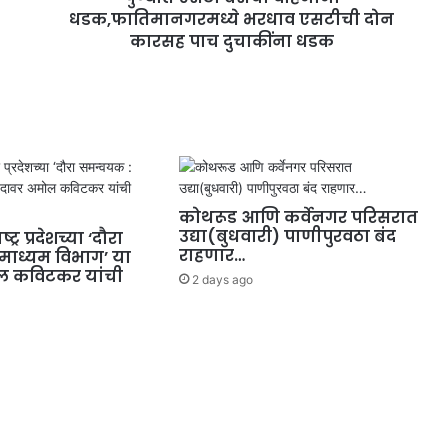
धडक,फातिमानगरमध्ये भरधाव एसटीची दोन
कारसह पाच दुचाकींना धडक
कोथरूड आणि कर्वेनगर परिसरात
उद्या(बुधवारी) पाणीपुरवठा बंद
्र प्रदेशच्या ‘दौरा
राहणार…
माध्यम विभाग’ या
ल कविटकर यांची
2 days ago