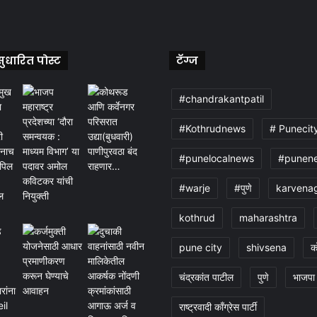
ुधारित पोस्ट
टॅग्ज
#chandrakantpatil
#Kothrudnews
# Punecit
#punelocalnews
#punen
#warje
#पुणे
karvena
kothrud
maharashtra
pune city
shivsena
क
चंद्रकांत पाटील
पुणे
भाजपा
राष्ट्रवादी काँग्रेस पार्टी