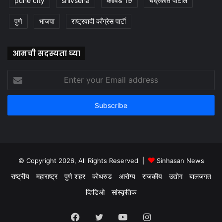
pune city
shivsena
कोविड 19
चंद्रकांत पाटील
पुणे
भाजपा
राष्ट्रवादी काँग्रेस पार्टी
आमची सदस्यता घ्या
Enter
your
Email
address
© Copyright 2026, All Rights Reserved |
Sinhasan News
राष्ट्रीय
महाराष्ट्र
पुणे शहर
कोथरुड
आरोग्य
राजकीय
उद्योग
बालजगत
व्हिडिओ
सांस्कृतिक
Facebook
Twitter
YouTube
Instagram