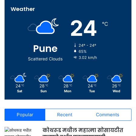
Weather
24
℃
Pune
24º - 24º
65%
3.02 km/h
Scattered Clouds
24
28
28
24
26
℃
℃
℃
℃
℃
Sat
Sun
Mon
Tue
Wed
Popular
Recent
Comments
कोथरूड मधील महात्मा सोसायटीत