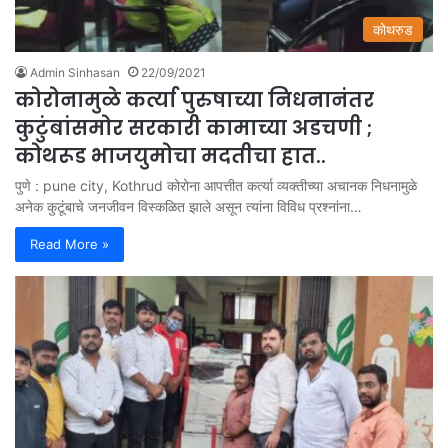
कोथरुड
Admin Sinhasan
22/09/2021
कोरोनामुळे कर्त्या पुरुषाच्या निधनानंतर
कुटुंबांसमोर सरकारी कामाच्या अडचणी ;
कोथरूड भाजयुमोचा मदतीचा हात..
पुणे : pune city, Kothrud कोरोना आपत्तीत कर्त्या व्यक्तीच्या अचानक निधनामुळे
अनेक कुटूंबाचे जनजीवन विस्कळित झाले असून त्यांना विविध प्रश्नांना…
Read More »