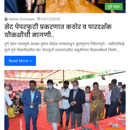
पुणे शहर
Admin Sinhasan
03/12/2025
सेट पेपरफुटी प्रकरणात कठोर व पारदर्शक
चौकशीची मागणी..
पुणे शहर भाजयुमो अध्यक्ष दुष्यंत मोहोळ यांच्याकडून कुलगुरूंना निवेदनपुणे : सावित्रीबाई
फुले पुणे विद्यापीठातील सेट पेपरफुटी प्रकरणातील कबुलीनंतर विद्यार्थ्यांमध्ये निर्माण…
Read More »