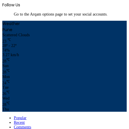
Follow Us
Go to the Arqam options page to set your social accounts.
Weather
Pune
Scattered Clouds
℃
23
28º - 22º
74%
3.27 km/h
℃
28
Sun
℃
28
Mon
℃
24
Tue
℃
26
Wed
℃
28
Thu
Popular
Recent
Comments