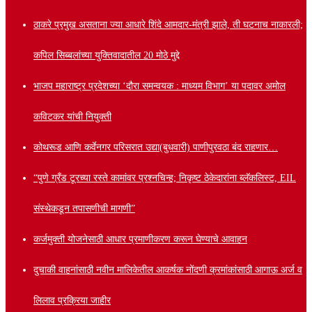
ठाकरे प्रमुख असताना ज्या आधारे शिंदे आमदार-मंत्री झाले, ती घटनाच नाकारली;
कपिल सिब्बलांच्या युक्तिवादातील 20 मोठे मुद्दे
भाजप महाराष्ट्र प्रदेशच्या ‘दौरा समन्वयक : माध्यम विभाग’ या पदावर अमोल
कविटकर यांची नियुक्ती
कोथरूड आणि कर्वेनगर परिसरात उद्या(बुधवारी) पाणीपुरवठा बंद राहणार…
“पुणे ग्रँड टूरच्या रस्ते कामांवर प्रश्नचिन्ह; निकृष्ट ठेकेदारांना ब्लॅकलिस्ट, EIL
संस्थेकडून तपासणीची मागणी”
कर्जमुक्ती योजनेसाठी आधार प्रमाणीकरण करून घेण्याचे आवाहन
दुचाकी वाहनांसाठी नवीन मालिकेतील आकर्षक नोंदणी क्रमांकांसाठी आगाऊ अर्ज व
लिलाव प्रक्रिया जाहीर