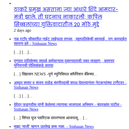
ठाकरे प्रमुख असताना ज्या आधारे शिंदे आमदार-
मंत्री झाले, ती घटनाच नाकारली; कपिल
सिब्बलांच्या युक्तिवादातील 20 मोठे मुद्दे
2 days ago
नळ स्टॉप चौकातील नाईट लाईफला दणका ; महापालिकेची कारवाई.. पण कारवाईत
सातत्य हवे - Sinhasan News
[…] […]...
पुण्यात पालिकेच्या सफाई कर्मचाऱ्यास दुकानदाराची जबर मारहाण ; कामगार
युनियनची पोलिसांकडे कारवा
[…] सिंहासन NEWS -पुणे म्युनिसिपल कॉर्पोरेशन बँकेच्या...
अब्दुल सत्तार व संजय राठोड मंत्रीपदाची शपथ घेतल्यानंतर नेटकऱ्यांच्या टार्गेटवर -
Sinhasan News
[…] […]...
देवेंद्र फडणवीस यांनी केलेल्या त्यागाचा भाजपाला अभिमान - चंद्रकांत पाटील -
Sinhasan News
[…] सिंगल यूज प्लास्टिक वापरण्यास आजपासू… [...
माझा 'माजी' म्हणून उल्लेख करू नका. - Sinhasan News