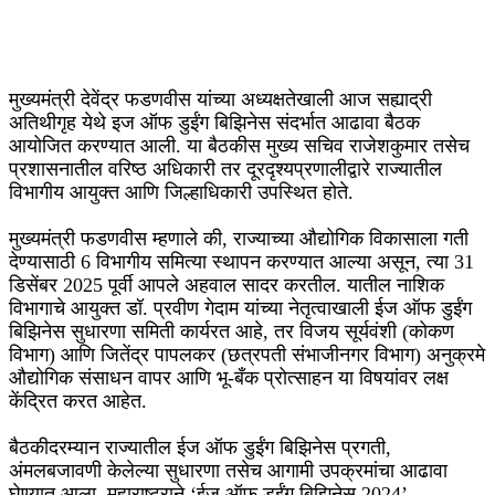
मुख्यमंत्री देवेंद्र फडणवीस यांच्या अध्यक्षतेखाली आज सह्याद्री
अतिथीगृह येथे इज ऑफ डुईंग बिझिनेस संदर्भात आढावा बैठक
आयोजित करण्यात आली. या बैठकीस मुख्य सचिव राजेशकुमार तसेच
प्रशासनातील वरिष्ठ अधिकारी तर दूरदृश्यप्रणालीद्वारे राज्यातील
विभागीय आयुक्त आणि जिल्हाधिकारी उपस्थित होते.
मुख्यमंत्री फडणवीस म्हणाले की, राज्याच्या औद्योगिक विकासाला गती
देण्यासाठी 6 विभागीय समित्या स्थापन करण्यात आल्या असून, त्या 31
डिसेंबर 2025 पूर्वी आपले अहवाल सादर करतील. यातील नाशिक
विभागाचे आयुक्त डॉ. प्रवीण गेदाम यांच्या नेतृत्वाखाली ईज ऑफ डुईंग
बिझिनेस सुधारणा समिती कार्यरत आहे, तर विजय सूर्यवंशी (कोकण
विभाग) आणि जितेंद्र पापलकर (छत्रपती संभाजीनगर विभाग) अनुक्रमे
औद्योगिक संसाधन वापर आणि भू-बँक प्रोत्साहन या विषयांवर लक्ष
केंद्रित करत आहेत.
बैठकीदरम्यान राज्यातील ईज ऑफ डुईंग बिझिनेस प्रगती,
अंमलबजावणी केलेल्या सुधारणा तसेच आगामी उपक्रमांचा आढावा
घेण्यात आला. महाराष्ट्राने ‘ईज ऑफ डुईंग बिझिनेस 2024’