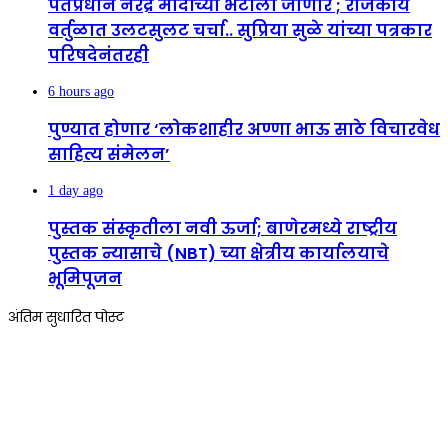
पंतप्रधान नरेंद्र मोदींच्या भेटीला जाणार ; राजकीय
वर्तुळात उलटसुलट चर्चा.. सुप्रिया सुळे यांच्या पत्रकार
परिषदेनंतरही
6 hours ago
पुण्यात होणार ‘लोकशाहीर अण्णा भाऊ साठे विचारवेध
साहित्य संमेलन’
1 day ago
पुस्तक संस्कृतीला नवी ऊर्जा; बाणेरमध्ये राष्ट्रीय
पुस्तक न्यासाचे (NBT) च्या क्षेत्रीय कार्यालयाचे
भूमिपूजन
अंतिम सुधारित पोस्ट