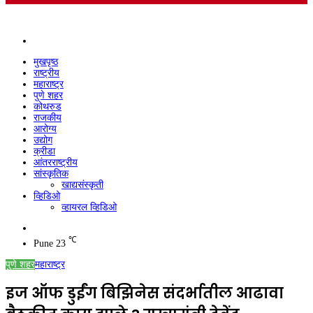
Menu
मुखपृष्ठ
राष्ट्रीय
महाराष्ट्र
पुणे शहर
कोथरुड
राजकीय
आरोग्य
उद्योग
क्रीडा
आंतरराष्ट्रीय
सांस्कृतिक
खाद्यसंस्कृती
व्हिडिओ
व्हायरल व्हिडिओ
Search
for
℃
Pune
23
पुणे शहर
महाराष्ट्र
इज ऑफ डुईंग बिझिनेस संदर्भातील आढावा