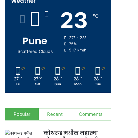
Weather
23
℃
Pune
27º - 23º
75%
5.17 km/h
Scattered Clouds
27
27
28
28
28
℃
℃
℃
℃
℃
Fri
Sat
Sun
Mon
Tue
Popular
Recent
Comments
कोथरूड मधील महात्मा