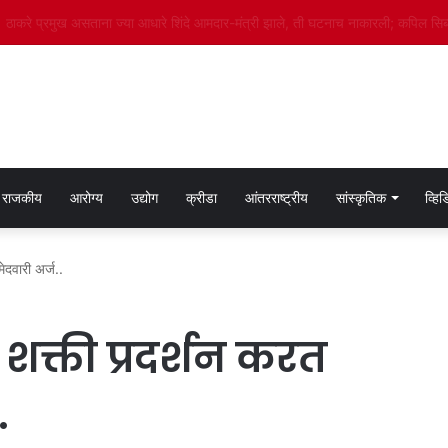
भाजप महाराष्ट्र प्रदेशच्या ‘दौरा समन्वयक : माध्यम विभाग’ या पदावर अमोल कविटकर यांची न
राजकीय
आरोग्य
उद्योग
क्रीडा
आंतरराष्ट्रीय
सांस्कृतिक
व्हि
ेदवारी अर्ज..
ी शक्ती प्रदर्शन करत
.