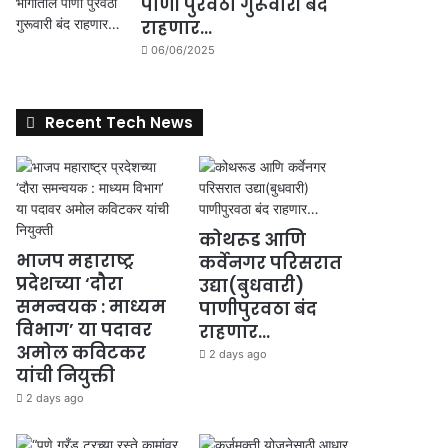
पाणी पुरवठा गुरूवारी बंद
राहणार…
06/06/2025
Recent Tech News
कोथरूड आणि
भाजप महाराष्ट्र
कर्वेनगर परिसरात
प्रदेशच्या ‘दौरा
उद्या(बुधवारी)
समन्वयक : माध्यम
पाणीपुरवठा बंद
विभाग’ या पदावर
राहणार…
अमोल कविटकर
2 days ago
यांची नियुक्ती
2 days ago