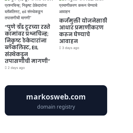
कर्जमुक्ती योजनेसाठी
“पुणे ग्रँड टूरच्या रस्ते
आधार प्रमाणीकरण
कामांवर प्रश्नचिन्ह;
करून घेण्याचे
निकृष्ट ठेकेदारांना
आवाहन
ब्लॅकलिस्ट, EIL
3 days ago
संस्थेकडून
तपासणीची मागणी”
2 days ago