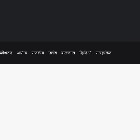
कोथरुड
आरोग्य
राजकीय
उद्योग
बालजगत
व्हिडिओ
सांस्कृतिक