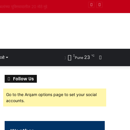
ियुक्ती
℃
23
Search
डिओ
Pune
for
Follow Us
Go to the Arqam options page to set your social
accounts.