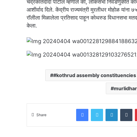
चंद्रकांतदादा पाटील म्हणाले की, लोकसभा निवडणुकीत क
आशीर्वाद दिले. केंद्रीय राज्यमंत्री मुरलीधर मोहोळ यांना ७
रॉलीला मिळालेला प्रतिसाद पाहून कोथरुड विधानसभा मतदार
केला.
#kothrud assembly constituencies
murlidha
Facebook
Twitter
LinkedIn
Tu
Share