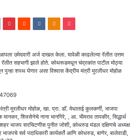
In
Tumblr
Pinterest
Reddit
VKontakte
Odnoklassniki
Pocket
पला उमेदवारी अर्ज दाखल केला. यावेळी काढलेल्या रॅलीत उत्तम
े रॅलीत सहभागी झाले होते. कोथरूडमधून चंद्रकांत पाटील मोठ्या
णून पुन्हा शपथ घेणार असा विश्वास केंद्रीय मंत्री मुरलीधर मोहोळ
ंत्री मुरलीधर मोहोळ, खा. प्रा. डॉ. मेधाताई कुलकर्णी, भाजपा
िपक मानकर, शिवसेनेचे नाना भानगिरे, , आ. भीमराव तापकीर, सिद्धार्थ
पुणे शहर भाजप सरचिटणीस पुनीत जोशी, कोथरुड मंडल दक्षिणचे अध्यक्ष
ह भाजपचे सर्व पदाधिकारी कार्यकर्ते आणि कोथरुड, बाणेर, बालेवाडी,