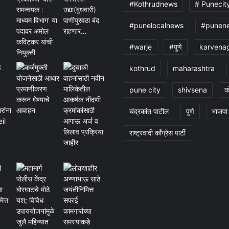
#Kothrudnews
# Punecit
#punelocalnews
#punen
#warje
#पुणे
karvena
kothrud
maharashtra
pune city
shivsena
क
चंद्रकांत पाटील
पुणे
भाजपा
राष्ट्रवादी काँग्रेस पार्टी