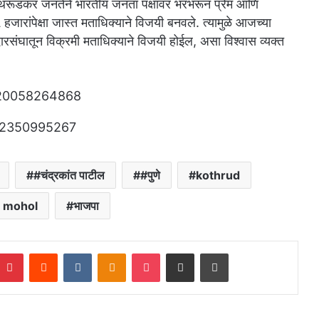
ोथरूडकर जनतेने भारतीय जनता पक्षावर भरभरून प्रेम आणि
५ हजारांपेक्षा जास्त मताधिक्याने विजयी बनवले. त्यामुळे आजच्या
संघातून विक्रमी मताधिक्याने विजयी होईल, असा विश्वास व्यक्त
#चंद्रकांत पाटील
#पुणे
kothrud
r mohol
भाजपा
mblr
Pinterest
Reddit
VKontakte
Odnoklassniki
Pocket
Share via Email
Print