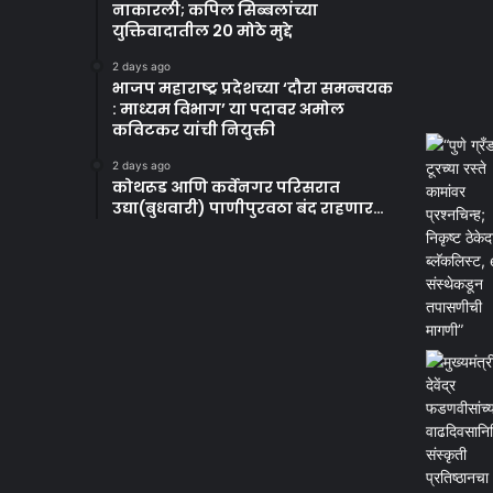
नाकारली; कपिल सिब्बलांच्या
युक्तिवादातील 20 मोठे मुद्दे
2 days ago
भाजप महाराष्ट्र प्रदेशच्या ‘दौरा समन्वयक
: माध्यम विभाग’ या पदावर अमोल
कविटकर यांची नियुक्ती
2 days ago
कोथरूड आणि कर्वेनगर परिसरात
उद्या(बुधवारी) पाणीपुरवठा बंद राहणार…