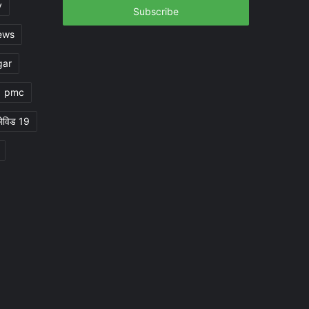
y
address
ews
gar
pmc
ोविड 19