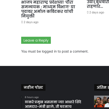
उद्या(बुधवार
भाजप महाराष्ट्र प्रदेशच्या ‘दौरा
राहणार…
समन्वयक : माध्यम विभाग’ या
पदावर अमोल कविटकर यांची
2 days ago
नियुक्ती
2 days ago
Leave a Reply
You must be
logged in
to post a comment.
नवीन पोस्ट
अंतिम स
6 hours ago
ठाकरे प्रमुख असताना ज्या आधारे शिंदे
आमदार-मंत्री झाले, ती घटनाच