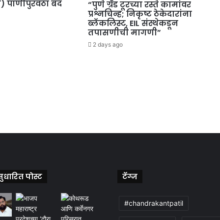
ी) पाणीपुरवठा बंद
“पुणे ग्रँड टूरच्या रस्ते कामांवर
प्रश्नचिन्ह; निकृष्ट ठेकेदारांना
ब्लॅकलिस्ट, EIL संस्थेकडून
तपासणीची मागणी”
2 days ago
ुधारित पोस्ट
टॅग्ज
#chandrakantpatil