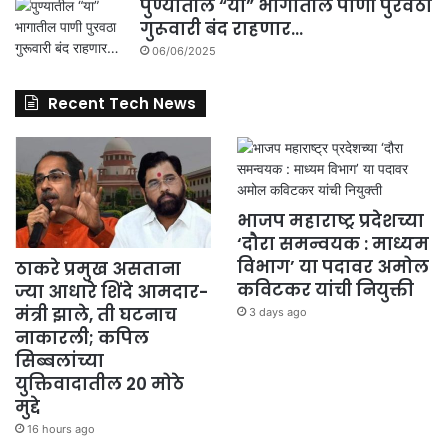
पुण्यातील “या” भागातील पाणी पुरवठा
गुरूवारी बंद राहणार…
06/06/2025
Recent Tech News
भाजप महाराष्ट्र प्रदेशच्या
‘दौरा समन्वयक : माध्यम
विभाग’ या पदावर अमोल
ठाकरे प्रमुख असताना
कविटकर यांची नियुक्ती
ज्या आधारे शिंदे आमदार-
मंत्री झाले, ती घटनाच
3 days ago
नाकारली; कपिल
सिब्बलांच्या
युक्तिवादातील 20 मोठे
मुद्दे
16 hours ago