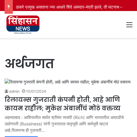
ठाकरे प्रमुख असताना ज्या आधारे शिंदे आमदार-मंत्री झाले, ती घटनाच नाकारली; कपिल सिब्बलांच्या युक्तिवादातील 20 मोठे मुद्दे
M
अर्थजगत
admin
10/01/2024
रिलायन्स गुजराती कंपनी होती, आहे आणि
कायम राहील; मुकेश अंबानींचं मोठं वक्तव्य
अहमदाबाद : आशियातील सर्वात श्रीमंत व्यक्ती (Rich) आणि भारतातील आघाडीचे
उद्योगपती (Bussiness) यांनी गुजरातला मातृभूमी आणि कर्मभूमी म्हटलं
आहे.रिलायन्स ही गुजराती…