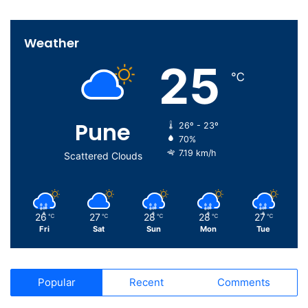
Weather
25
℃
Pune
26º - 23º
70%
7.19 km/h
Scattered Clouds
26
27
28
28
27
℃
℃
℃
℃
℃
Fri
Sat
Sun
Mon
Tue
Popular
Recent
Comments