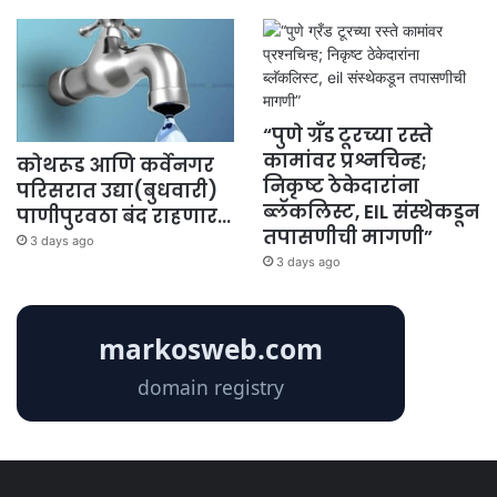
“पुणे ग्रँड टूरच्या रस्ते
कामांवर प्रश्नचिन्ह;
कोथरूड आणि कर्वेनगर
निकृष्ट ठेकेदारांना
परिसरात उद्या(बुधवारी)
ब्लॅकलिस्ट, EIL संस्थेकडून
पाणीपुरवठा बंद राहणार…
तपासणीची मागणी”
3 days ago
3 days ago