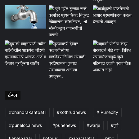
टॅग्ज
#chandrakantpatil
#Kothrudnews
# Punecity
#punelocalnews
#punenews
#warje
#पुणे
karvenagar
kothrud
maharashtra
pmc