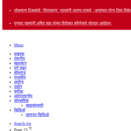
लोकमान्य टिळकांचे ‘गीतारहस्य’ युवकांनी अवश्य वाचावे ; आयुष्यात योग्य दिशा मि
पुण्यात गृहमंत्री अमित शहा यांच्या विरोधात काँग्रेसचे जोरदार आंदोलन
Menu
मुखपृष्ठ
राष्ट्रीय
महाराष्ट्र
पुणे शहर
कोथरुड
राजकीय
आरोग्य
उद्योग
क्रीडा
आंतरराष्ट्रीय
सांस्कृतिक
खाद्यसंस्कृती
व्हिडिओ
व्हायरल व्हिडिओ
Search for
℃
Pune
23