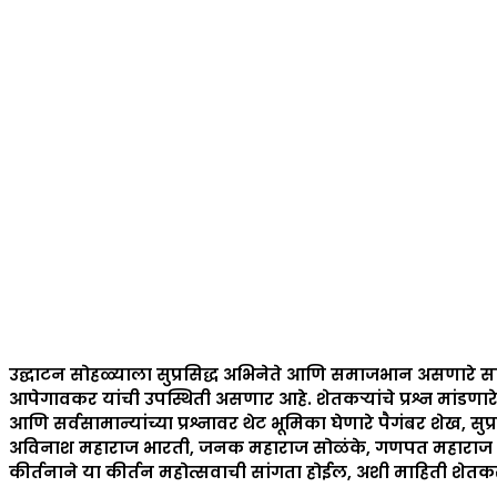
उद्घाटन सोहळ्याला सुप्रसिद्ध अभिनेते आणि समाजभान असणारे सा
आपेगावकर यांची उपस्थिती असणार आहे. शेतकऱ्यांचे प्रश्न मांडणारे
आणि सर्वसामान्यांच्या प्रश्नावर थेट भूमिका घेणारे पैगंबर शेख, सु
अविनाश महाराज भारती, जनक महाराज सोळंके, गणपत महाराज पवार, 
कीर्तनाने या कीर्तन महोत्सवाची सांगता होईल, अशी माहिती शेतकरी 