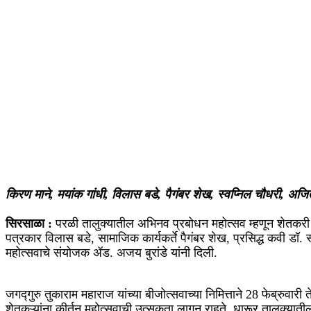
किरण माने, मयांक गांधी, विलास बडे, पैगंबर शेख, स्वप्निल चौधरी, अजित अ
सिरसाळा :
परळी तालुक्यातील अभिनव प्रबोधन महोत्सव म्हणून शेतकरी कीर्
पत्रकार विलास बडे, सामाजिक कार्यकर्ते पैगंबर शेख, प्रसिद्ध कवी डॉ. स
महोत्सवाचे संयोजक ॲड. अजय बुरांडे यांनी दिली.
जगद्गुरु तुकाराम महाराज यांच्या बीजोत्सवाच्या निमित्ताने 28 फेब्रुवा
शेतकऱ्यांना कीर्तन महोत्सवाची उत्सुकता लागून राहते. धारूर तालुक्यातील