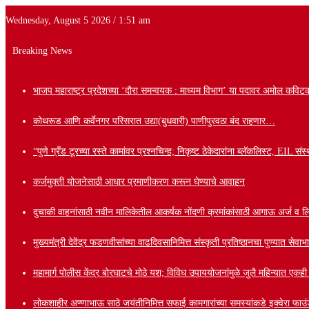
Wednesday, August 5 2026 / 1:51 am
Breaking News
भाजप महाराष्ट्र प्रदेशच्या ‘दौरा समन्वयक : माध्यम विभाग’ या पदावर अमोल कविटक
कोथरूड आणि कर्वेनगर परिसरात उद्या(बुधवारी) पाणीपुरवठा बंद राहणार…
“पुणे ग्रँड टूरच्या रस्ते कामांवर प्रश्नचिन्ह; निकृष्ट ठेकेदारांना ब्लॅकलिस्ट, EIL
कर्जमुक्ती योजनेसाठी आधार प्रमाणीकरण करून घेण्याचे आवाहन
दुचाकी वाहनांसाठी नवीन मालिकेतील आकर्षक नोंदणी क्रमांकांसाठी आगाऊ अर्ज व लि
मुख्यमंत्री देवेंद्र फडणवीसांच्या वाढदिवसानिमित्त संस्कृती प्रतिष्ठानचा पुण्यात से
महामार्ग पोलीस केंद्र बोरघाटचे मोठे यश; विविध उपाययोजनांमुळे जुलै महिन्यात एकह
लोकशाहीर अण्णाभाऊ साठे जयंतीनिमित्त सफाई कामगारांच्या समस्यांकडे इक्वेरा फाउंड