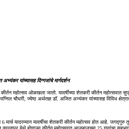
भ्यंकर यांच्यासह दिग्गजांचे मार्गदर्शन
तन महोत्सव ओळखला जातो. यावर्षीच्या शेतकरी कीर्तन महोत्सवात सुप्रसिद्ध
्वप्निल चौधरी, ज्येष्ठ अर्थतज्ञ डॉ. अजित अभ्यंकर यांच्यासह विविध क्षे
री ते 6 मार्च यादरम्यान यावर्षीचा शेतकरी कीर्तन महोत्सव होत आहे. जगद्
 कान्नापूर येथे होणाऱ्या कीर्तन महोत्सवात आजूबाजूच्या 25 गावांचा सहभाग