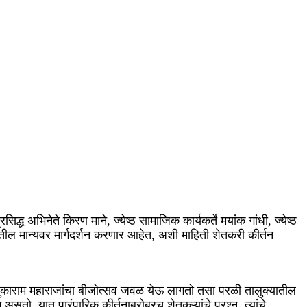
 अभिनेते किरण माने, ज्येष्ठ सामाजिक कार्यकर्ते मयांक गांधी, ज्येष्ठ
त्रातील मान्यवर मार्गदर्शन करणार आहेत, अशी माहिती शेतकरी कीर्तन
गुरु तुकाराम महाराजांचा बीजोत्सव जवळ येऊ लागतो तसा परळी तालुक्यातील
 असतो. यात पारंपारिक कीर्तनाबरोबरच शेतकऱ्यांचे प्रश्न, त्यांचे