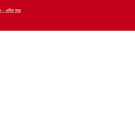
ळेल – अमित शाह