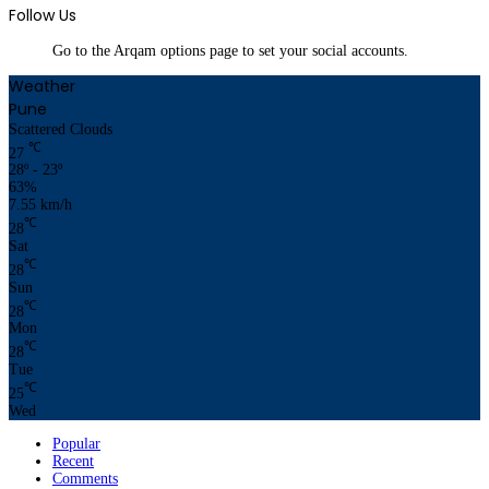
Follow Us
Go to the Arqam options page to set your social accounts.
Weather
Pune
Scattered Clouds
℃
27
28º - 23º
63%
7.55 km/h
℃
28
Sat
℃
28
Sun
℃
28
Mon
℃
28
Tue
℃
25
Wed
Popular
Recent
Comments