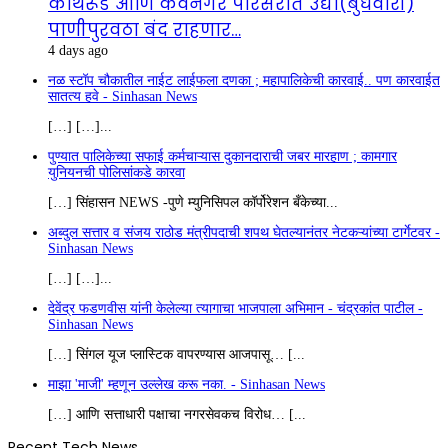
कोथरूड आणि कर्वेनगर परिसरात उद्या(बुधवारी)
पाणीपुरवठा बंद राहणार…
4 days ago
नळ स्टॉप चौकातील नाईट लाईफला दणका ; महापालिकेची कारवाई.. पण कारवाईत
सातत्य हवे - Sinhasan News
[…] […]...
पुण्यात पालिकेच्या सफाई कर्मचाऱ्यास दुकानदाराची जबर मारहाण ; कामगार
युनियनची पोलिसांकडे कारवा
[…] सिंहासन NEWS -पुणे म्युनिसिपल कॉर्पोरेशन बँकेच्या...
अब्दुल सत्तार व संजय राठोड मंत्रीपदाची शपथ घेतल्यानंतर नेटकऱ्यांच्या टार्गेटवर -
Sinhasan News
[…] […]...
देवेंद्र फडणवीस यांनी केलेल्या त्यागाचा भाजपाला अभिमान - चंद्रकांत पाटील -
Sinhasan News
[…] सिंगल यूज प्लास्टिक वापरण्यास आजपासू… [...
माझा 'माजी' म्हणून उल्लेख करू नका. - Sinhasan News
[…] आणि सत्ताधारी पक्षाचा नगरसेवकच विरोध… [...
Recent Tech News