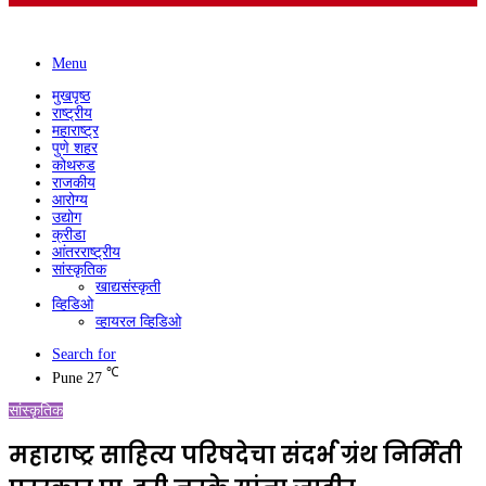
Menu
मुखपृष्ठ
राष्ट्रीय
महाराष्ट्र
पुणे शहर
कोथरुड
राजकीय
आरोग्य
उद्योग
क्रीडा
आंतरराष्ट्रीय
सांस्कृतिक
खाद्यसंस्कृती
व्हिडिओ
व्हायरल व्हिडिओ
Search for
℃
Pune
27
सांस्कृतिक
महाराष्ट्र साहित्य परिषदेचा संदर्भ ग्रंथ निर्मिती