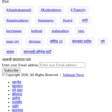
टॅग्ज
#chandrakantpatil
#Kothrudnews
# Punecity
#punelocalnews
#punenews
#warje
#पुणे
karvenagar
kothrud
maharashtra
pmc
pune city
shivsena
कोविड 19
चंद्रकांत पाटील
पुणे
भाजपा
राष्ट्रवादी काँग्रेस पार्टी
आमची सदस्यता घ्या
Enter your Email address
© Copyright 2026, All Rights Reserved |
Sinhasan News
राष्ट्रीय
महाराष्ट्र
पुणे शहर
कोथरुड
आरोग्य
राजकीय
उद्योग
बालजगत