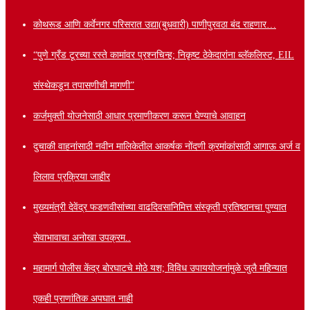
कोथरूड आणि कर्वेनगर परिसरात उद्या(बुधवारी) पाणीपुरवठा बंद राहणार…
“पुणे ग्रँड टूरच्या रस्ते कामांवर प्रश्नचिन्ह; निकृष्ट ठेकेदारांना ब्लॅकलिस्ट, EIL
संस्थेकडून तपासणीची मागणी”
कर्जमुक्ती योजनेसाठी आधार प्रमाणीकरण करून घेण्याचे आवाहन
दुचाकी वाहनांसाठी नवीन मालिकेतील आकर्षक नोंदणी क्रमांकांसाठी आगाऊ अर्ज व
लिलाव प्रक्रिया जाहीर
मुख्यमंत्री देवेंद्र फडणवीसांच्या वाढदिवसानिमित्त संस्कृती प्रतिष्ठानचा पुण्यात
सेवाभावाचा अनोखा उपक्रम..
महामार्ग पोलीस केंद्र बोरघाटचे मोठे यश; विविध उपाययोजनांमुळे जुलै महिन्यात
एकही प्राणांतिक अपघात नाही