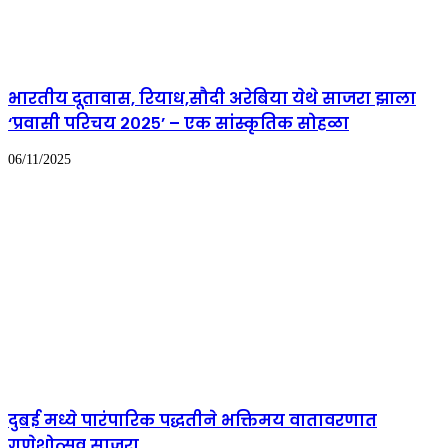
भारतीय दूतावास, रियाध,सौदी अरेबिया येथे साजरा झाला
‘प्रवासी परिचय २०२५’ – एक सांस्कृतिक सोहळा
06/11/2025
दुबई मध्ये पारंपारिक पद्धतीने भक्तिमय वातावरणात
गणेशोत्सव साजरा