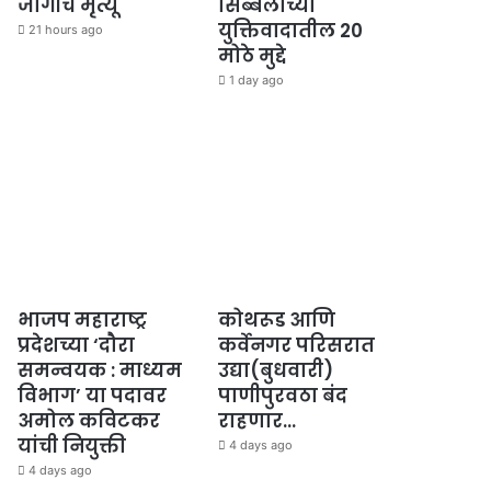
जागीच मृत्यू
सिब्बलांच्या
युक्तिवादातील 20
21 hours ago
मोठे मुद्दे
1 day ago
भाजप महाराष्ट्र
कोथरूड आणि
प्रदेशच्या ‘दौरा
कर्वेनगर परिसरात
समन्वयक : माध्यम
उद्या(बुधवारी)
विभाग’ या पदावर
पाणीपुरवठा बंद
अमोल कविटकर
राहणार…
यांची नियुक्ती
4 days ago
4 days ago