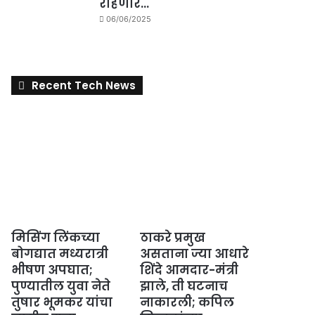
राहणार…
06/06/2025
Recent Tech News
मिसिंग लिंकच्या
ठाकरे प्रमुख
बोगद्यात मध्यरात्री
असताना ज्या आधारे
भीषण अपघात;
शिंदे आमदार-मंत्री
पुण्यातील युवा नेते
झाले, ती घटनाच
तुषार भूमकर यांचा
नाकारली; कपिल