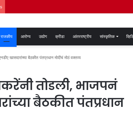
s
राजकीय
आरोग्य
उद्योग
क्रीडा
आंतरराष्ट्रीय
सांस्कृतिक
व्हि
एनडीए खासदारांच्या बैठकीत पंतप्रधान मोदींचं मोठं वक्तव्य
ठाकरेंनी तोडली, भाजपनं
ांच्या बैठकीत पंतप्रधान