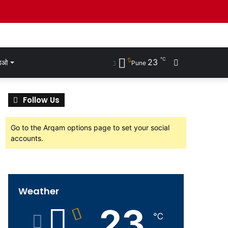
℃
23
Search
डिओ
Pune
for
Follow Us
Go to the Arqam options page to set your social
accounts.
Weather
23
℃