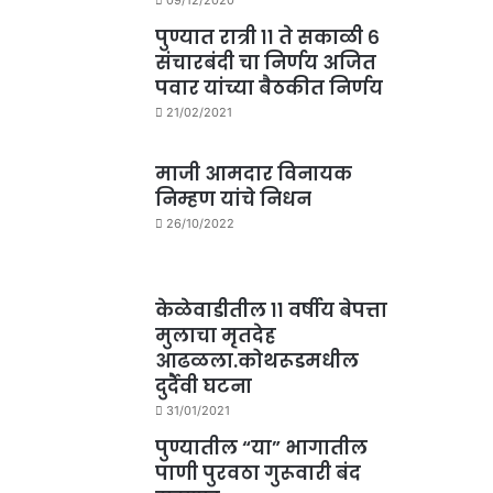
पुण्यात रात्री ११ ते सकाळी ६
संचारबंदी चा निर्णय अजित
पवार यांच्या बैठकीत निर्णय
21/02/2021
माजी आमदार विनायक
निम्हण यांचे निधन
26/10/2022
केळेवाडीतील ११ वर्षीय बेपत्ता
मुलाचा मृतदेह
आढळला.कोथरूडमधील
दुर्दैवी घटना
31/01/2021
पुण्यातील “या” भागातील
पाणी पुरवठा गुरूवारी बंद