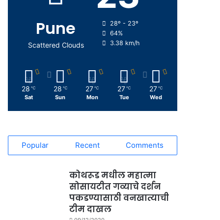
Pune
28º - 23º
64%
3.38 km/h
Scattered Clouds
28
28
27
27
27
℃
℃
℃
℃
℃
Sat
Sun
Mon
Tue
Wed
Popular
Recent
Comments
कोथरूड मधील महात्मा
सोसायटीत गव्याचे दर्शन
पकडण्यासाठी वनखात्याची
टीम दाखल
09/12/2020