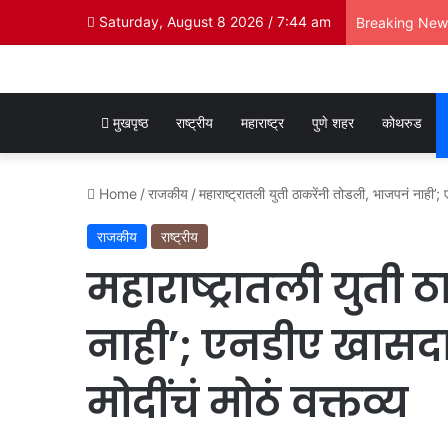
Saturday, August 8 2026 / 7:44 am
Breaking New
मुखपृष्ठ
राष्ट्रीय
महाराष्ट्र
पुणे शहर
कोथरुड
Home
/
राजकीय
/
महाराष्ट्रातली युती ठाकरेंनी तोडली, भाजपनं नाही’; 
राजकीय
राष्ट्रीय
महाराष्ट्रातली युती 
नाही’; एनडीए खासदार
मोदींचं मोठं वक्तव्य